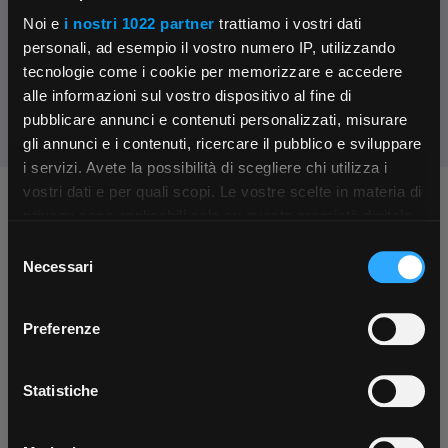
Parla con il customer care dedicato
Noi e
i nostri 1022 partner
trattiamo i vostri dati
personali, ad esempio il vostro numero IP, utilizzando
Condividi:
tecnologie come i cookie per memorizzare e accedere
alle informazioni sul vostro dispositivo al fine di
pubblicare annunci e contenuti personalizzati, misurare
gli annunci e i contenuti, ricercare il pubblico e sviluppare
i servizi. Avete la possibilità di scegliere chi utilizza i
×
vostri dati e per quali scopi. Le vostre scelte in materia di
Chiedi ai nostri tecnici
privacy sono applicabili solo su questa proprietà digitale
in cui avete effettuato le vostre scelte. È possibile
Selezione
App Rexel Italia
modificare o revocare il proprio consenso in qualsiasi
Necessari
del
momento dalla Dichiarazione sui cookie o facendo clic
consenso
Scarica e installa la nostra app per accedere
a
sull'icona di attivazione della privacy.
Preferenze
tutti i servizi ovunque tu sia!
Con il tuo consenso, vorremmo anche:
Scarica ora
Contattaci
Fissa una consulenza
raccogliere informazioni sulla tua posizione
Statistiche
Parla con il customer care dedicato
Ti affiancheremo passo dopo passo
geografica, con un'approssimazione di qualche
metro,