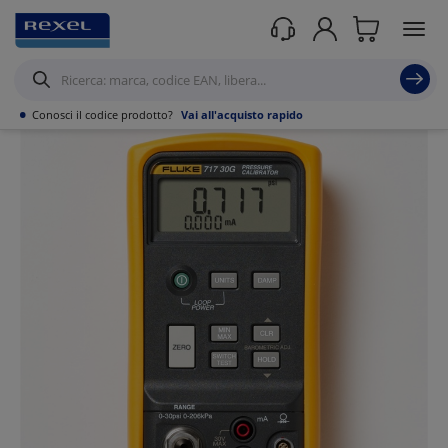
Prodotti /
Utensili
/
Strumenti di misura portatili
/
•
Conosci il codice prodotto?
Vai all'acquisto rapido