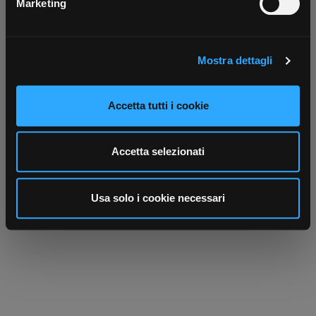
Marketing
Identificare il tuo dispositivo, scansionandolo
attivamente alla ricerca di caratteristiche specifiche
(impronte digitali).
Mostra dettagli
Approfondisci come vengono elaborati i tuoi dati personali
e imposta le tue preferenze nella
sezione dettagli
. Puoi
modificare o ritirare il tuo consenso in qualsiasi momento
Accetta tutti i cookie
dalla Dichiarazione sui cookie.
Scrivici
Punti vendita
Parla con il tuo customer care
Negozi di materiale elettrico vicino a
Utilizziamo i cookie per personalizzare contenuti ed
dedicato
te
Accetta selezionati
annunci, per fornire funzionalità dei social media e per
analizzare il nostro traffico. Condividiamo inoltre
informazioni sul modo in cui utilizza il nostro sito con i
Usa solo i cookie necessari
nostri partner che si occupano di analisi dei dati web,
pubblicità e social media, i quali potrebbero combinarle
con altre informazioni che ha fornito loro o che hanno
raccolto dal suo utilizzo dei loro servizi.