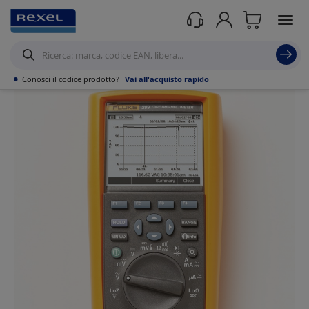
Prodotti /
Utensili
/
Strumenti di misura portatili
/
Multimetri
/
•
Conosci il codice prodotto?
Vai all'acquisto rapido