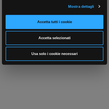
(impronte digitali).
Mostra dettagli
Approfondisci come vengono elaborati i tuoi dati personali
e imposta le tue preferenze nella
sezione dettagli
. Puoi
Scrivici
Punti vendita
Parla con il tuo customer care
Negozi di materiale elettrico vicino a
modificare o ritirare il tuo consenso in qualsiasi momento
Accetta tutti i cookie
dedicato
te
dalla Dichiarazione sui cookie.
Utilizziamo i cookie per personalizzare contenuti ed
Accetta selezionati
annunci, per fornire funzionalità dei social media e per
analizzare il nostro traffico. Condividiamo inoltre
informazioni sul modo in cui utilizza il nostro sito con i
Usa solo i cookie necessari
nostri partner che si occupano di analisi dei dati web,
pubblicità e social media, i quali potrebbero combinarle
con altre informazioni che ha fornito loro o che hanno
raccolto dal suo utilizzo dei loro servizi.