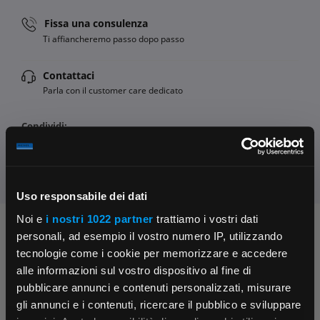
Fissa una consulenza
Ti affiancheremo passo dopo passo
Contattaci
Parla con il customer care dedicato
Condividi:
Uso responsabile dei dati
Noi e
i nostri 1022 partner
trattiamo i vostri dati
Chiedi ai nostri tecnici
personali, ad esempio il vostro numero IP, utilizzando
tecnologie come i cookie per memorizzare e accedere
alle informazioni sul vostro dispositivo al fine di
pubblicare annunci e contenuti personalizzati, misurare
gli annunci e i contenuti, ricercare il pubblico e sviluppare