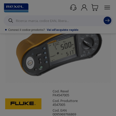
Prodotti /
Utensili
/
Strumenti di misura portatili
/
Multimetri
/
•
Conosci il codice prodotto?
Vai all'acquisto rapido
Cod. Rexel
FK4547005
Cod. Produttore
4547005
Cod. EAN
0095969766869