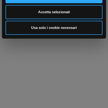
Utilizziamo i cookie per personalizzare contenuti ed
Accetta selezionati
annunci, per fornire funzionalità dei social media e per
analizzare il nostro traffico. Condividiamo inoltre
informazioni sul modo in cui utilizza il nostro sito con i
Usa solo i cookie necessari
nostri partner che si occupano di analisi dei dati web,
pubblicità e social media, i quali potrebbero combinarle
con altre informazioni che ha fornito loro o che hanno
raccolto dal suo utilizzo dei loro servizi.