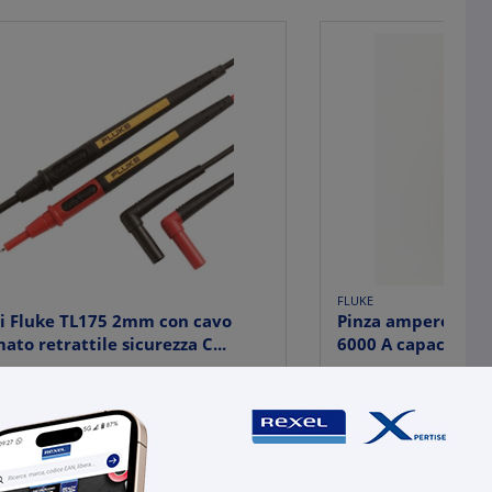
FLUKE
i Fluke TL175 2mm con cavo
Pinza amperometr
ato retrattile sicurezza C...
6000 A capacità f
6,63
€ 104,42
x 1 pz.
x 1 
-
+
+
(pz.)
(pz.)