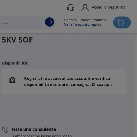
Accedi o Registrati
Produttore
FLUKE
Conosci il codice prodotto?
Vai all'acquisto rapido
1550C TESTER ISOLAMENTO 250-
5KV SOF
Disponibilità:
Registrati o accedi al tuo account e verifica
disponibilità e tempi di consegna. Clicca qui.
Fissa una consulenza
Ti affiancheremo passo dopo passo