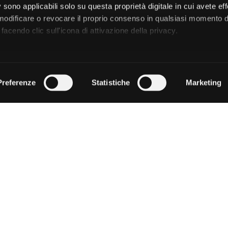
 sono applicabili solo su questa proprietà digitale in cui avete eff
 modificare o revocare il proprio consenso in qualsiasi momento d
facendo clic sull'icona di attivazione della privacy.
remmo anche:
zioni sulla tua posizione geografica, con un'approssimazione di
Preferenze
Statistiche
Marketing
dispositivo, scansionandolo attivamente alla ricerca di caratteristi
 elaborati i tuoi dati personali e imposta le tue preferenze nell
 ritirare il tuo consenso in qualsiasi momento dalla Dichiarazion
rsonalizzare contenuti ed annunci, per fornire funzionalità dei so
ffico. Condividiamo inoltre informazioni sul modo in cui utilizza il 
 occupano di analisi dei dati web, pubblicità e social media, i qual
azioni che ha fornito loro o che hanno raccolto dal suo utilizzo d