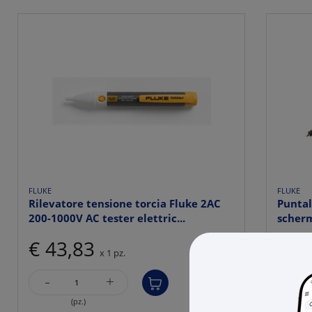
FLUKE
FLUKE
Rilevatore tensione torcia Fluke 2AC
Puntal
200-1000V AC tester elettric...
scherm
€ 43,83
€ 4
x 1 pz.
-
-
+
(pz.)