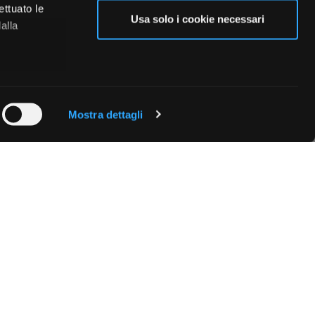
ettuato le
Usa solo i cookie necessari
alla
 qualche
Mostra dettagli
che specifiche
a
sezione
e sui cookie.
cial media e
nostro sito
i potrebbero
ei loro
Fissa una consulenza
Ti affiancheremo passo dopo passo