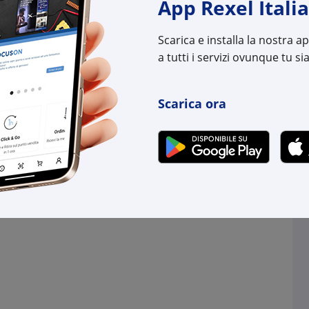
App Rexel Italia
.
su Logistico Brescia
3 pz.
su Logistico Bres
Scarica e installa la nostra 
l:
FK3521976
Cod. Rexel:
FK30
a tutti i servizi ovunque tu sia
uttore:
3521976
Cod. Produttore:
3037
:
0095969521543
Cod. EAN:
0095
Scarica ora