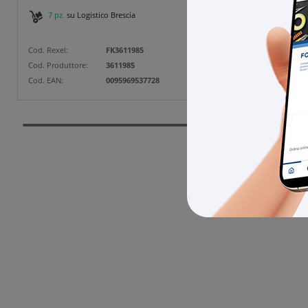
7 pz.
su Logistico Brescia
2 pz
Cod. Rexel:
FK3611985
Cod. Rexe
Cod. Produttore:
3611985
Cod. Prod
Cod. EAN:
0095969537728
Cod. EAN