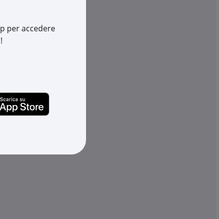
cia
1 pz.
su Logistico Brescia
app per accedere
37808
Cod. Rexel:
FK2583583
!
808
Cod. Produttore:
2583583
969417457
Cod. EAN:
0095969344814