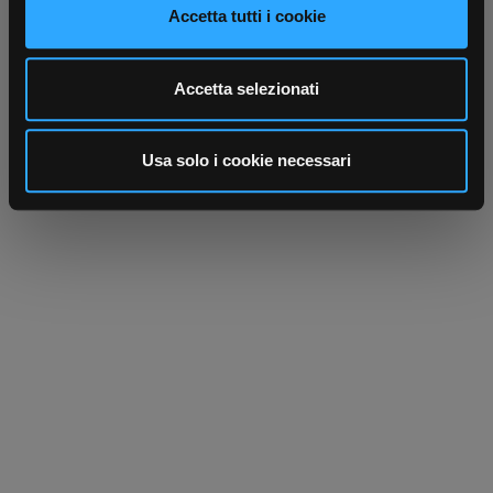
modificare o ritirare il tuo consenso in qualsiasi momento
Accetta tutti i cookie
dalla Dichiarazione sui cookie.
Utilizziamo i cookie per personalizzare contenuti ed
Accetta selezionati
annunci, per fornire funzionalità dei social media e per
analizzare il nostro traffico. Condividiamo inoltre
informazioni sul modo in cui utilizza il nostro sito con i
Usa solo i cookie necessari
nostri partner che si occupano di analisi dei dati web,
pubblicità e social media, i quali potrebbero combinarle
con altre informazioni che ha fornito loro o che hanno
raccolto dal suo utilizzo dei loro servizi.