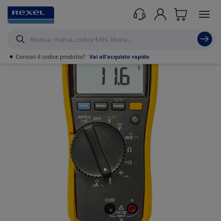
Prodotti /
Utensili
/
Strumenti di misura portatili
/
Multimetri
/
•
Conosci il codice prodotto?
Vai all'acquisto rapido