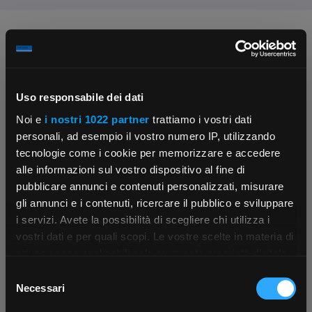
Chiedi ai nostri tecnici
Uso responsabile dei dati
Noi e
i nostri 1022 partner
trattiamo i vostri dati
personali, ad esempio il vostro numero IP, utilizzando
tecnologie come i cookie per memorizzare e accedere
Contattaci
Fissa una consulenza
alle informazioni sul vostro dispositivo al fine di
Parla con il customer care dedicato
Ti affiancheremo passo dopo passo
pubblicare annunci e contenuti personalizzati, misurare
gli annunci e i contenuti, ricercare il pubblico e sviluppare
i servizi. Avete la possibilità di scegliere chi utilizza i
×
vostri dati e per quali scopi. Le vostre scelte in materia di
privacy sono applicabili solo su questa proprietà digitale
in cui avete effettuato le vostre scelte. È possibile
Selezione
App Rexel Italia
modificare o revocare il proprio consenso in qualsiasi
Necessari
del
momento dalla Dichiarazione sui cookie o facendo clic
consenso