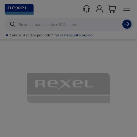
Prodotti /
Canalizzazioni
/
Canaline Passacavi Industriali in Metallo
/
Curve,
Derivazioni e accessori per Canale forato
/
•
Conosci il codice prodotto?
Vai all'acquisto rapido