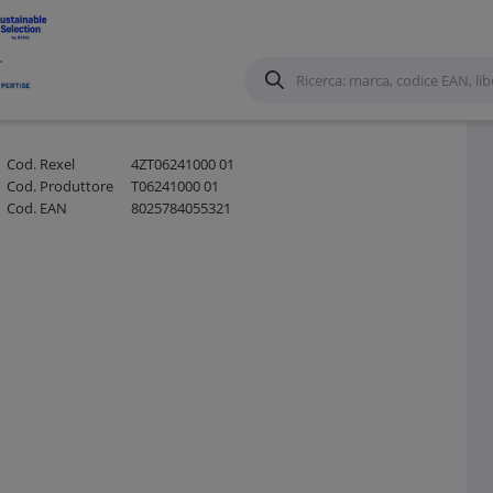
Cod. Rexel
4ZT06241000 01
Cod. Produttore
T06241000 01
Cod. EAN
8025784055321