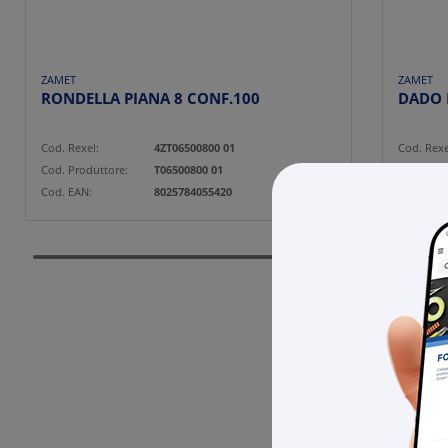
ZAMET
ZAMET
RONDELLA PIANA 8 CONF.100
Cod. Rexel:
4ZT06500800 01
Cod. Rexe
Cod. Produttore:
T06500800 01
Cod. Prod
Cod. EAN:
8025784055420
Cod. EAN