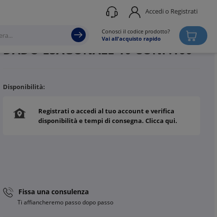
Accedi o Registrati
Produttore
ZAMET
Conosci il codice prodotto?
Vai all'acquisto rapido
DADO ESAGONALE 10 CONF.100
Disponibilità:
Registrati o accedi al tuo account e verifica
disponibilità e tempi di consegna. Clicca qui.
Fissa una consulenza
Ti affiancheremo passo dopo passo