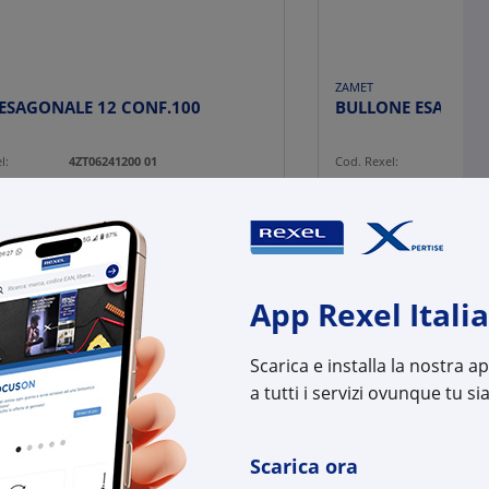
ZAMET
DADO ESAGONALE 12 CONF.100
l:
4ZT06241200 01
Cod. Rexel:
4ZT0
uttore:
T06241200 01
Cod. Produttore:
T062
:
8025784055345
Cod. EAN:
8025
App Rexel Italia
Scarica e installa la nostra 
a tutti i servizi ovunque tu sia
Scarica ora