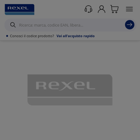
Prodotti /
Canalizzazioni
/
Canaline Passacavi Industriali in Metallo
/
Curve,
Derivazioni e accessori per Canale forato
/
•
Conosci il codice prodotto?
Vai all'acquisto rapido