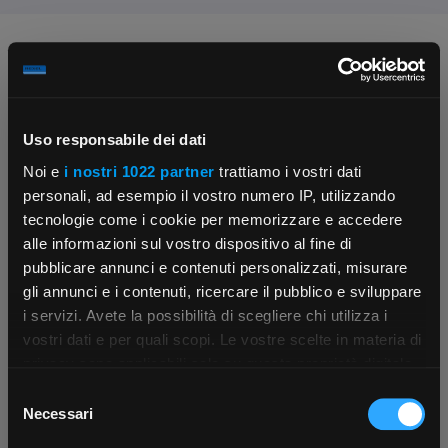
Chiedi ai nostri tecnici
Uso responsabile dei dati
Noi e
i nostri 1022 partner
trattiamo i vostri dati
personali, ad esempio il vostro numero IP, utilizzando
tecnologie come i cookie per memorizzare e accedere
Contattaci
Fissa una consulenza
alle informazioni sul vostro dispositivo al fine di
Parla con il customer care dedicato
Ti affiancheremo passo dopo passo
pubblicare annunci e contenuti personalizzati, misurare
gli annunci e i contenuti, ricercare il pubblico e sviluppare
i servizi. Avete la possibilità di scegliere chi utilizza i
×
vostri dati e per quali scopi. Le vostre scelte in materia di
privacy sono applicabili solo su questa proprietà digitale
in cui avete effettuato le vostre scelte. È possibile
Selezione
App Rexel Italia
modificare o revocare il proprio consenso in qualsiasi
Necessari
del
momento dalla Dichiarazione sui cookie o facendo clic
consenso