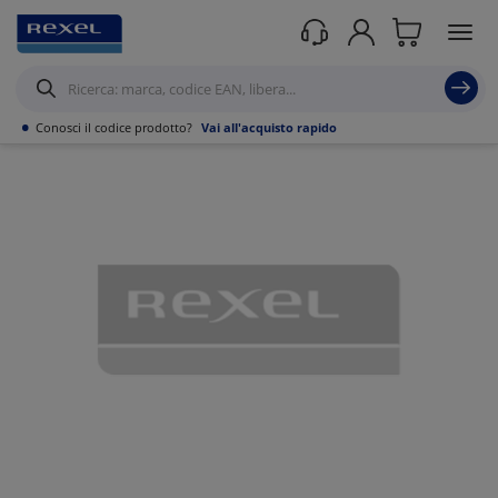
Prodotti /
Canalizzazioni
/
Canaline Passacavi Industriali in Metallo
/
Curve,
Derivazioni e accessori per Canale forato
/
•
Conosci il codice prodotto?
Vai all'acquisto rapido