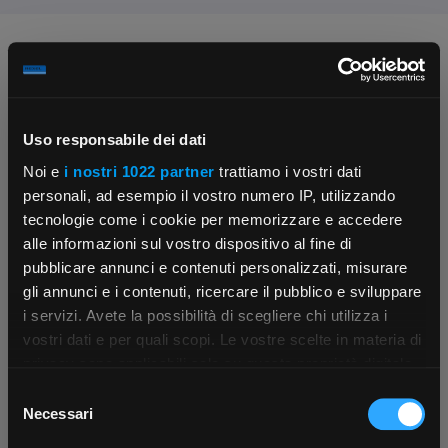
Chiedi ai nostri tecnici
Uso responsabile dei dati
Noi e
i nostri 1022 partner
trattiamo i vostri dati
personali, ad esempio il vostro numero IP, utilizzando
tecnologie come i cookie per memorizzare e accedere
Contattaci
Fissa una consulenza
alle informazioni sul vostro dispositivo al fine di
Parla con il customer care dedicato
Ti affiancheremo passo dopo passo
pubblicare annunci e contenuti personalizzati, misurare
gli annunci e i contenuti, ricercare il pubblico e sviluppare
i servizi. Avete la possibilità di scegliere chi utilizza i
×
vostri dati e per quali scopi. Le vostre scelte in materia di
privacy sono applicabili solo su questa proprietà digitale
in cui avete effettuato le vostre scelte. È possibile
Selezione
App Rexel Italia
modificare o revocare il proprio consenso in qualsiasi
Necessari
del
momento dalla Dichiarazione sui cookie o facendo clic
consenso