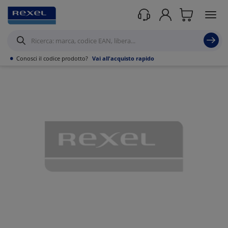
Prodotti /
Canalizzazioni
/
Canaline Passacavi Industriali in Metallo
/
Curve,
Derivazioni e accessori per Canale forato
/
•
Conosci il codice prodotto?
Vai all'acquisto rapido