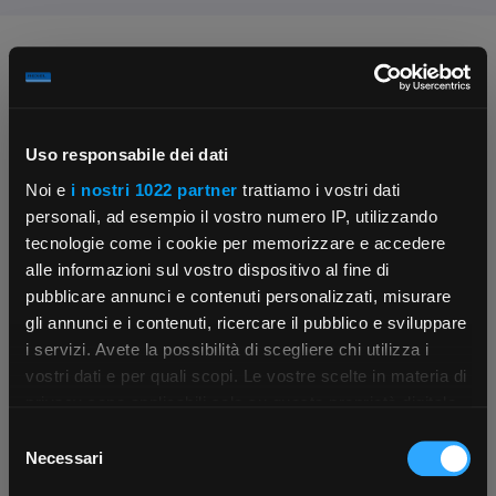
Chiedi ai nostri tecnici
Uso responsabile dei dati
Noi e
i nostri 1022 partner
trattiamo i vostri dati
personali, ad esempio il vostro numero IP, utilizzando
tecnologie come i cookie per memorizzare e accedere
Contattaci
Fissa una consulenza
alle informazioni sul vostro dispositivo al fine di
Parla con il customer care dedicato
Ti affiancheremo passo dopo passo
pubblicare annunci e contenuti personalizzati, misurare
gli annunci e i contenuti, ricercare il pubblico e sviluppare
i servizi. Avete la possibilità di scegliere chi utilizza i
×
vostri dati e per quali scopi. Le vostre scelte in materia di
privacy sono applicabili solo su questa proprietà digitale
in cui avete effettuato le vostre scelte. È possibile
Selezione
App Rexel Italia
modificare o revocare il proprio consenso in qualsiasi
Necessari
del
momento dalla Dichiarazione sui cookie o facendo clic
consenso