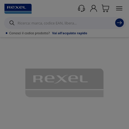
Prodotti /
Canalizzazioni
/
Canaline Passacavi Industriali in Metallo
/
Curve,
Derivazioni e accessori per Canale forato
/
•
Conosci il codice prodotto?
Vai all'acquisto rapido