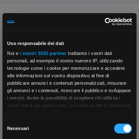
Chiedi ai nostri tecnici
Uso responsabile dei dati
Noi e
i nostri 1022 partner
trattiamo i vostri dati
personali, ad esempio il vostro numero IP, utilizzando
tecnologie come i cookie per memorizzare e accedere
Contattaci
Fissa una consulenza
alle informazioni sul vostro dispositivo al fine di
Parla con il customer care dedicato
Ti affiancheremo passo dopo passo
pubblicare annunci e contenuti personalizzati, misurare
gli annunci e i contenuti, ricercare il pubblico e sviluppare
i servizi. Avete la possibilità di scegliere chi utilizza i
×
vostri dati e per quali scopi. Le vostre scelte in materia di
privacy sono applicabili solo su questa proprietà digitale
in cui avete effettuato le vostre scelte. È possibile
Selezione
App Rexel Italia
modificare o revocare il proprio consenso in qualsiasi
Necessari
del
momento dalla Dichiarazione sui cookie o facendo clic
consenso