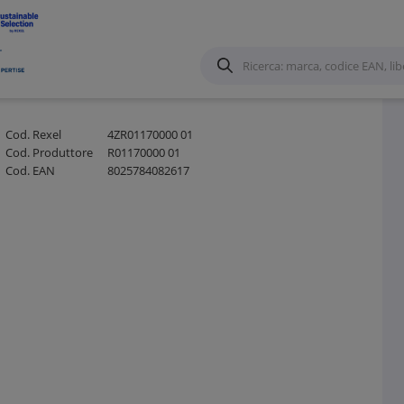
zioni e accessori per Canale forato
/
Cod. Rexel
4ZR01170000 01
Cod. Produttore
R01170000 01
Cod. EAN
8025784082617