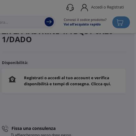
Accedi o Registrati
Produttore
ZAMET
Conosci il codice prodotto?
Vai all'acquisto rapido
ZR 2/PIASTRINE 1/TBQST 6X20
1/DADO
Disponibilità:
Registrati o accedi al tuo account e verifica
disponibilità e tempi di consegna. Clicca qui.
Fissa una consulenza
Ti affiancheremo passo dopo passo