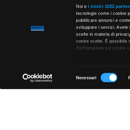
Noi e
i nostri 1022 partne
tecnologie come i cookie p
pubblicare annunci e conten
sviluppare i servizi. Avete l
scelte in materia di privacy
vostre scelte. È possibile
Dichiarazione sui cookie o 
Con il tuo consenso, vor
raccogliere informa
Selezione
metro,
Necessari
del
Chiedi ai nostri tecnici
Identificare il tuo 
consenso
(impronte digitali).
Approfondisci come vengono
dettagli
. Puoi modificare o
Utilizziamo i cookie per pe
per analizzare il nostro tra