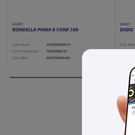
ZAMET
ZAMET
RONDELLA PIANA 8 CONF.100
Cod. Rexel:
4ZT06500800 01
Cod. Rexe
Cod. Produttore:
T06500800 01
Cod. Prod
Cod. EAN:
8025784055420
Cod. EAN