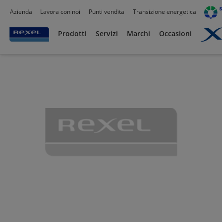
Azienda
Lavora con noi
Punti vendita
Transizione energetica
Prodotti /
Canalizzazioni
/
Canaline Passacavi Industriali in Metallo
/
Curve, Deriva
Prodotti
Servizi
Marchi
Occasioni