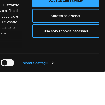
Accetta tutti i cookie
, utilizzando
o al fine di
Accetta selezionati
l pubblico e
i. Le vostre
ettuato le
Usa solo i cookie necessari
alla
 qualche
Mostra dettagli
che specifiche
a
sezione
e sui cookie.
cial media e
nostro sito