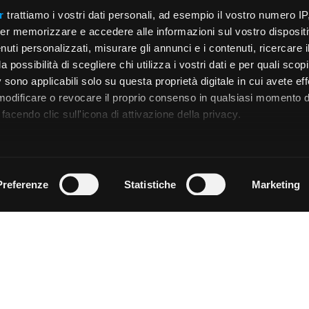
r
trattiamo i vostri dati personali, ad esempio il vostro numero IP
er memorizzare e accedere alle informazioni sul vostro dispositiv
uti personalizzati, misurare gli annunci e i contenuti, ricercare i
a possibilità di scegliere chi utilizza i vostri dati e per quali scop
 sono applicabili solo su questa proprietà digitale in cui avete eff
 modificare o revocare il proprio consenso in qualsiasi momento d
facendo clic sull'icona di attivazione della privacy.
remmo anche:
zioni sulla tua posizione geografica, con un'approssimazione di
Preferenze
Statistiche
Marketing
dispositivo, scansionandolo attivamente alla ricerca di caratteristi
 elaborati i tuoi dati personali e imposta le tue preferenze nell
 ritirare il tuo consenso in qualsiasi momento dalla Dichiarazion
rsonalizzare contenuti ed annunci, per fornire funzionalità dei so
ffico. Condividiamo inoltre informazioni sul modo in cui utilizza il 