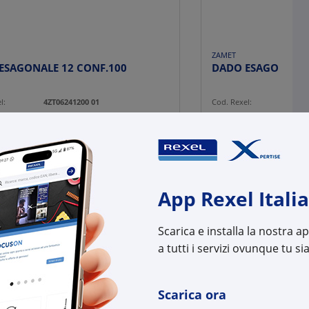
ZAMET
DADO ESAGONALE 12 CONF.100
l:
4ZT06241200 01
Cod. Rexel:
4ZT0
uttore:
T06241200 01
Cod. Produttore:
T062
:
8025784055345
Cod. EAN:
8025
App Rexel Italia
Scarica e installa la nostra 
a tutti i servizi ovunque tu sia
Scarica ora