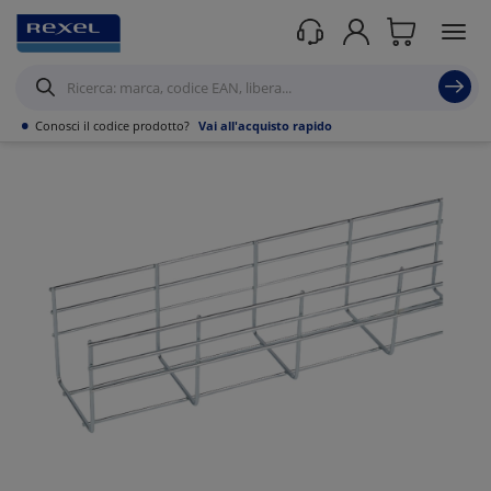
Prodotti /
Canalizzazioni
/
Canaline Passacavi Industriali in Metallo
/
Canale in
Filo Metallico ed accessori
/
•
Conosci il codice prodotto?
Vai all'acquisto rapido