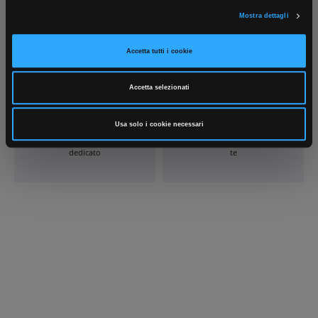
ha fornito loro o che hanno raccolto dal suo utilizzo dei loro servizi.
Mostra dettagli
Accetta tutti i cookie
Accetta selezionati
Scrivici
Punti vendita
Usa solo i cookie necessari
Parla con il tuo customer care
Negozi di materiale elettrico vicino a
dedicato
te