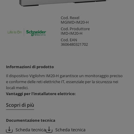
Cod. Rexel
MGIMD-IM20-H
Cod. Produttore
IMD-IM20-H
Cod. EAN
3606480321702
Informazioni di prodotto
Il dispositivo Vigilohm IM20-H garantisce un monitoraggio preciso
e conforme delle reti elettriche IT, essenziale per la sicurezza nei
locali medici.
Vantaggi per l'installatore elettrico:
Facile installazione su guida DIN o a incasso
Scopri di più
Configurazione semplice tramite schermo HMI frontale
Autodiagnostica automatica per manutenzione semplificata
Documentazione tecnica
Vantaggi per il cliente finale:
Scheda tecnica
Scheda tecnica
Monitoraggio continuo e affidabile dell’isolamento elettrico