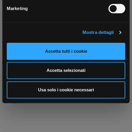
Parla con il customer care dedicato
Ti affiancheremo passo dopo passo
metro,
Marketing
Identificare il tuo dispositivo, scansionandolo
attivamente alla ricerca di caratteristiche specifiche
(impronte digitali).
Mostra dettagli
Approfondisci come vengono elaborati i tuoi dati personali
e imposta le tue preferenze nella
sezione dettagli
. Puoi
modificare o ritirare il tuo consenso in qualsiasi momento
Accetta tutti i cookie
dalla Dichiarazione sui cookie.
Scrivici
Punti vendita
Utilizziamo i cookie per personalizzare contenuti ed
Accetta selezionati
Parla con il tuo customer care
Negozi di materiale elettrico vicino a
annunci, per fornire funzionalità dei social media e per
dedicato
te
analizzare il nostro traffico. Condividiamo inoltre
informazioni sul modo in cui utilizza il nostro sito con i
Usa solo i cookie necessari
nostri partner che si occupano di analisi dei dati web,
pubblicità e social media, i quali potrebbero combinarle
con altre informazioni che ha fornito loro o che hanno
raccolto dal suo utilizzo dei loro servizi.