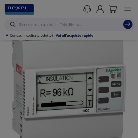
Prodotti /
Utensili
/
Strumenti di misura portatili
/
Controllori Isolamento
/
•
Conosci il codice prodotto?
Vai all'acquisto rapido