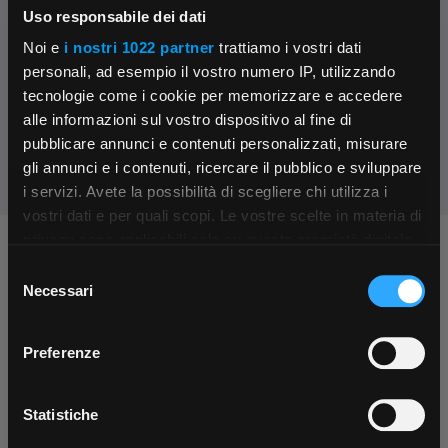
Uso responsabile dei dati
Contattaci
Noi e
i nostri 1022 partner
trattiamo i vostri dati
Parla con il customer care dedicato
personali, ad esempio il vostro numero IP, utilizzando
tecnologie come i cookie per memorizzare e accedere
Condividi:
alle informazioni sul vostro dispositivo al fine di
pubblicare annunci e contenuti personalizzati, misurare
gli annunci e i contenuti, ricercare il pubblico e sviluppare
i servizi. Avete la possibilità di scegliere chi utilizza i
×
vostri dati e per quali scopi. Le vostre scelte in materia di
privacy sono applicabili solo su questa proprietà digitale
Chiedi ai nostri tecnici
in cui avete effettuato le vostre scelte. È possibile
Selezione
App Rexel Italia
modificare o revocare il proprio consenso in qualsiasi
Necessari
del
momento dalla Dichiarazione sui cookie o facendo clic
consenso
Scarica e installa la nostra app per accedere
a
sull'icona di attivazione della privacy.
Preferenze
tutti i servizi ovunque tu sia!
Con il tuo consenso, vorremmo anche:
Scarica ora
raccogliere informazioni sulla tua posizione
Statistiche
Contattaci
Fissa una consulenza
geografica, con un'approssimazione di qualche