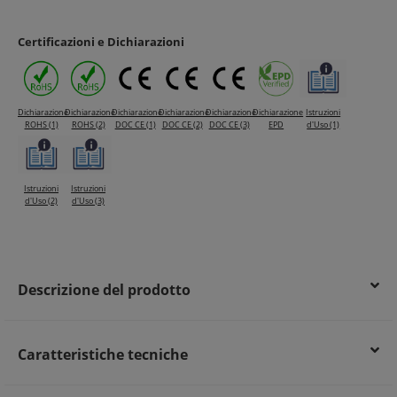
Allarmi rapidi per guasti di terra migliorano la sicurezza
Risparmio energetico grazie al controllo efficiente del
Certificazioni e Dichiarazioni
sistema
Dichiarazione
Dichiarazione
Dichiarazione
Dichiarazione
Dichiarazione
Dichiarazione
Istruzioni
ROHS (1)
ROHS (2)
DOC CE (1)
DOC CE (2)
DOC CE (3)
EPD
d'Uso (1)
Istruzioni
Istruzioni
d'Uso (2)
d'Uso (3)
Descrizione del prodotto
Caratteristiche tecniche