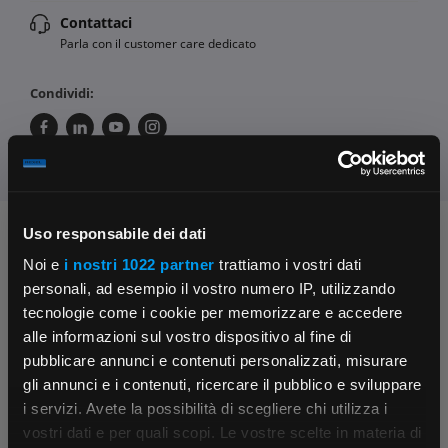
Contattaci
Parla con il customer care dedicato
Condividi:
Uso responsabile dei dati
Chiedi ai nostri tecnici
Noi e
i nostri 1022 partner
trattiamo i vostri dati
personali, ad esempio il vostro numero IP, utilizzando
tecnologie come i cookie per memorizzare e accedere
alle informazioni sul vostro dispositivo al fine di
pubblicare annunci e contenuti personalizzati, misurare
gli annunci e i contenuti, ricercare il pubblico e sviluppare
i servizi. Avete la possibilità di scegliere chi utilizza i
Contattaci
Fissa una consulenza
×
vostri dati e per quali scopi. Le vostre scelte in materia di
Parla con il customer care dedicato
Ti affiancheremo passo dopo passo