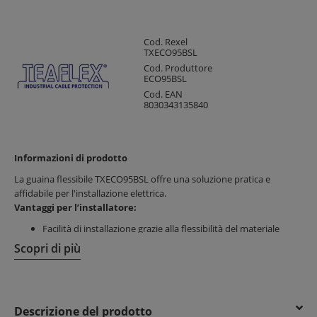
Cod. Rexel
TXECO95BSL
Cod. Produttore
ECO95BSL
Cod. EAN
8030343135840
Informazioni di prodotto
La guaina flessibile TXECO95BSL offre una soluzione pratica e
affidabile per l'installazione elettrica.
Vantaggi per l’installatore:
Facilità di installazione grazie alla flessibilità del materiale
Risparmio di tempo durante il montaggio
Scopri di più
Compatibilità con raccordi JAW-FIT IP68 per un
assemblaggio rapido e sicuro
Vantaggi per il cliente finale:
Descrizione del prodotto
Elevata resistenza meccanica e agli agenti atmosferici