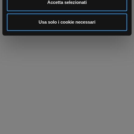
Utilizziamo i cookie per personalizzare contenuti ed
Accetta selezionati
annunci, per fornire funzionalità dei social media e per
analizzare il nostro traffico. Condividiamo inoltre
informazioni sul modo in cui utilizza il nostro sito con i
Usa solo i cookie necessari
nostri partner che si occupano di analisi dei dati web,
pubblicità e social media, i quali potrebbero combinarle
con altre informazioni che ha fornito loro o che hanno
raccolto dal suo utilizzo dei loro servizi.