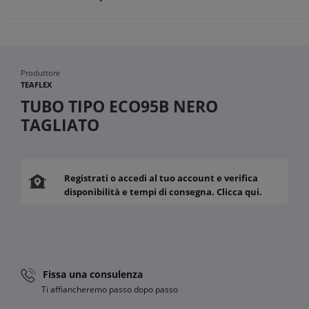
Materiale autoestinguente e privo di alogeni per maggiore
sicurezza
Protezione duratura contro raggi UV e temperature variabili
Produttore
TEAFLEX
TUBO TIPO ECO95B NERO
TAGLIATO
Registrati o accedi al tuo account e verifica
disponibilità e tempi di consegna. Clicca qui.
Fissa una consulenza
Ti affiancheremo passo dopo passo