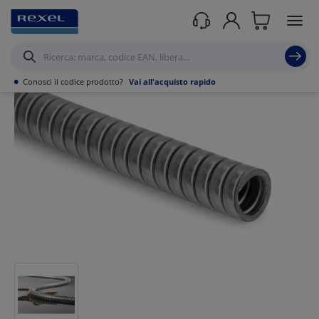
Prodotti /
Canalizzazioni
/
Tubo PVC,Metallo,Guaine e Accessori
/
Tubi
corrugati
/
•
Conosci il codice prodotto?
Vai all'acquisto rapido