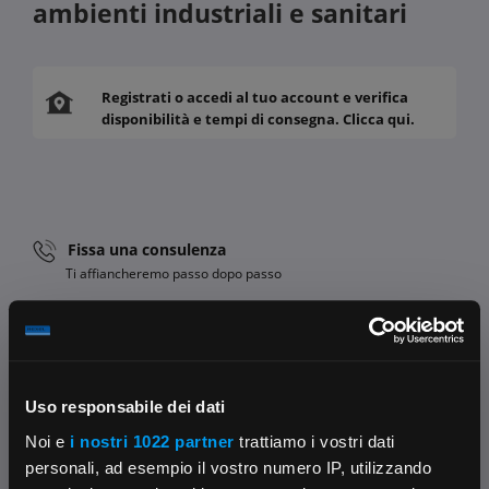
ambienti industriali e sanitari
Registrati o accedi al tuo account e verifica
disponibilità e tempi di consegna. Clicca qui.
Fissa una consulenza
Ti affiancheremo passo dopo passo
Contattaci
Parla con il customer care dedicato
Condividi:
Uso responsabile dei dati
Noi e
i nostri 1022 partner
trattiamo i vostri dati
personali, ad esempio il vostro numero IP, utilizzando