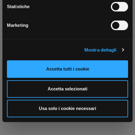
Scarica ora
raccogliere informazioni sulla tua posizione
Statistiche
geografica, con un'approssimazione di qualche
metro,
Marketing
Identificare il tuo dispositivo, scansionandolo
attivamente alla ricerca di caratteristiche specifiche
(impronte digitali).
Mostra dettagli
Approfondisci come vengono elaborati i tuoi dati personali
e imposta le tue preferenze nella
sezione dettagli
. Puoi
modificare o ritirare il tuo consenso in qualsiasi momento
Accetta tutti i cookie
dalla Dichiarazione sui cookie.
Utilizziamo i cookie per personalizzare contenuti ed
Accetta selezionati
annunci, per fornire funzionalità dei social media e per
analizzare il nostro traffico. Condividiamo inoltre
informazioni sul modo in cui utilizza il nostro sito con i
Usa solo i cookie necessari
nostri partner che si occupano di analisi dei dati web,
pubblicità e social media, i quali potrebbero combinarle
con altre informazioni che ha fornito loro o che hanno