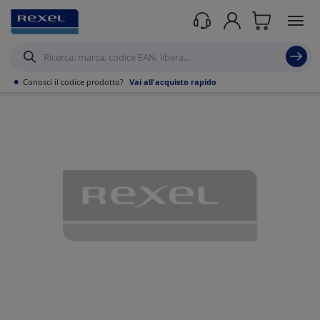
Prodotti /
Canalizzazioni
/
Canaline Passacavi Industriali in Metallo
/
Curve,
Derivazioni e accessori per Canale forato
/
•
Conosci il codice prodotto?
Vai all'acquisto rapido