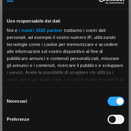
Uso responsabile dei dati
Contattaci
Fissa una consulenza
Noi e
i nostri 1022 partner
trattiamo i vostri dati
Parla con il customer care dedicato
Ti affiancheremo passo dopo passo
personali, ad esempio il vostro numero IP, utilizzando
tecnologie come i cookie per memorizzare e accedere
alle informazioni sul vostro dispositivo al fine di
pubblicare annunci e contenuti personalizzati, misurare
gli annunci e i contenuti, ricercare il pubblico e sviluppare
i servizi. Avete la possibilità di scegliere chi utilizza i
×
vostri dati e per quali scopi. Le vostre scelte in materia di
privacy sono applicabili solo su questa proprietà digitale
in cui avete effettuato le vostre scelte. È possibile
Selezione
Scrivici
Punti vendita
App Rexel Italia
modificare o revocare il proprio consenso in qualsiasi
Necessari
del
Parla con il tuo customer care
Negozi di materiale elettrico vicino a
momento dalla Dichiarazione sui cookie o facendo clic
dedicato
te
consenso
Scarica e installa la nostra app per accedere
a
sull'icona di attivazione della privacy.
Preferenze
tutti i servizi ovunque tu sia!
Con il tuo consenso, vorremmo anche: