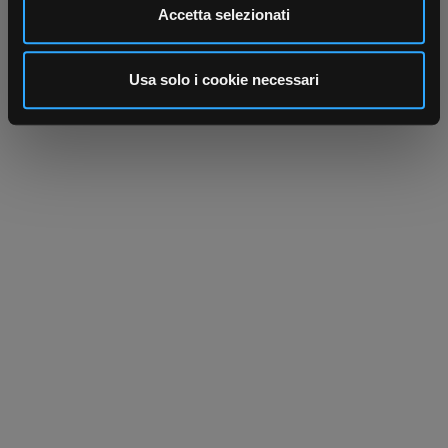
Utilizziamo i cookie per personalizzare contenuti ed
Accetta selezionati
annunci, per fornire funzionalità dei social media e per
analizzare il nostro traffico. Condividiamo inoltre
informazioni sul modo in cui utilizza il nostro sito con i
Usa solo i cookie necessari
nostri partner che si occupano di analisi dei dati web,
pubblicità e social media, i quali potrebbero combinarle
con altre informazioni che ha fornito loro o che hanno
raccolto dal suo utilizzo dei loro servizi.