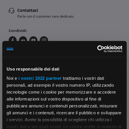
Contattaci
Parla con il customer care dedicato
Condividi:
Uso responsabile dei dati
Chiedi ai nostri tecnici
Noi e
i nostri 1022 partner
trattiamo i vostri dati
personali, ad esempio il vostro numero IP, utilizzando
tecnologie come i cookie per memorizzare e accedere
alle informazioni sul vostro dispositivo al fine di
pubblicare annunci e contenuti personalizzati, misurare
gli annunci e i contenuti, ricercare il pubblico e sviluppare
i servizi. Avete la possibilità di scegliere chi utilizza i
Contattaci
Fissa una consulenza
×
vostri dati e per quali scopi. Le vostre scelte in materia di