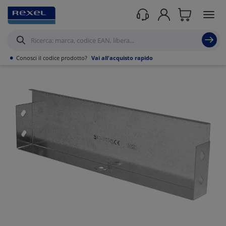
Prodotti /
Canalizzazioni
/
Canaline Passacavi Industriali in Metallo
/
Canale
forato in Lamiera
/
•
Conosci il codice prodotto?
Vai all'acquisto rapido