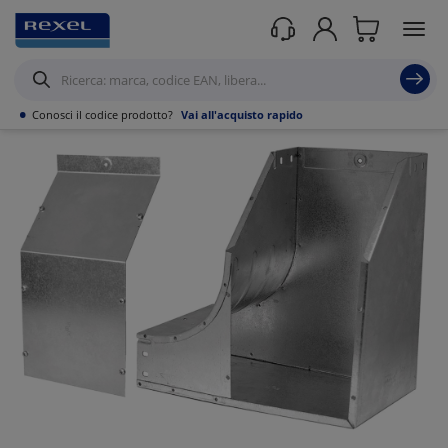
Prodotti /
Canalizzazioni
/
Canaline Passacavi Industriali in Metallo
/
Curve,
Derivazioni e accessori per Canale forato
/
•
Conosci il codice prodotto?
Vai all'acquisto rapido