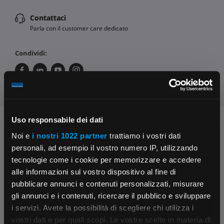
Contattaci
Parla con il customer care dedicato
Condividi:
Uso responsabile dei dati
Chiedi ai nostri tecnici
Noi e
i nostri 1022 partner
trattiamo i vostri dati
personali, ad esempio il vostro numero IP, utilizzando
tecnologie come i cookie per memorizzare e accedere
alle informazioni sul vostro dispositivo al fine di
pubblicare annunci e contenuti personalizzati, misurare
gli annunci e i contenuti, ricercare il pubblico e sviluppare
i servizi. Avete la possibilità di scegliere chi utilizza i
Contattaci
Fissa una consulenza
×
vostri dati e per quali scopi. Le vostre scelte in materia di