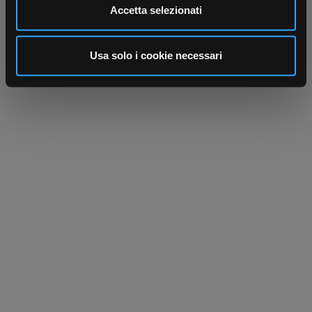
Utilizziamo i cookie per personalizzare contenuti ed
Accetta selezionati
annunci, per fornire funzionalità dei social media e per
analizzare il nostro traffico. Condividiamo inoltre
informazioni sul modo in cui utilizza il nostro sito con i
Usa solo i cookie necessari
nostri partner che si occupano di analisi dei dati web,
pubblicità e social media, i quali potrebbero combinarle
con altre informazioni che ha fornito loro o che hanno
raccolto dal suo utilizzo dei loro servizi.