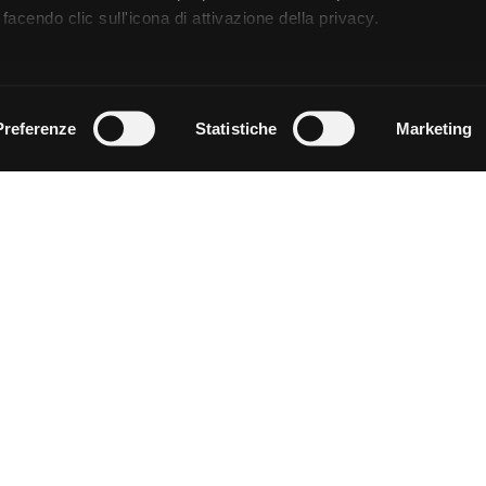
facendo clic sull'icona di attivazione della privacy.
remmo anche:
zioni sulla tua posizione geografica, con un'approssimazione di
Preferenze
Statistiche
Marketing
dispositivo, scansionandolo attivamente alla ricerca di caratteristi
 elaborati i tuoi dati personali e imposta le tue preferenze nell
 ritirare il tuo consenso in qualsiasi momento dalla Dichiarazion
rsonalizzare contenuti ed annunci, per fornire funzionalità dei so
ffico. Condividiamo inoltre informazioni sul modo in cui utilizza il 
 occupano di analisi dei dati web, pubblicità e social media, i qual
azioni che ha fornito loro o che hanno raccolto dal suo utilizzo d