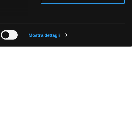
 qualche
Mostra dettagli
che specifiche
a
sezione
e sui cookie.
cial media e
nostro sito
i potrebbero
ei loro
Fissa una consulenza
Ti affiancheremo passo dopo passo