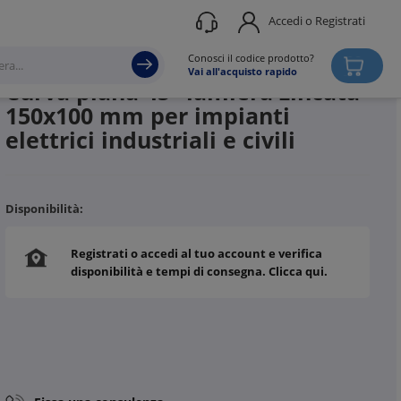
Accedi o Registrati
Produttore
SATI
Conosci il codice prodotto?
Vai all'acquisto rapido
Curva piana 45° lamiera zincata
150x100 mm per impianti
elettrici industriali e civili
Disponibilità:
Registrati o accedi al tuo account e verifica
disponibilità e tempi di consegna. Clicca qui.