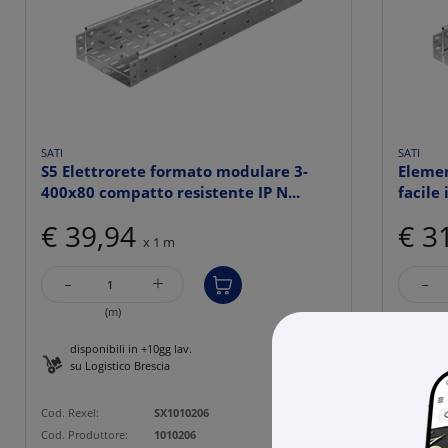
SATI
SATI
S5 Elettrorete formato modulare 3-
Elemen
400x80 compatto resistente IP N...
facile 
€ 39,94
€ 3
x 1 m
-
-
+
(m)
disponibili in +10gg lav.
disp
su Logistico Brescia
su L
Cod. Rexel:
SX1010206
Cod. Rexe
Cod. Produttore:
1010206
Cod. Prod