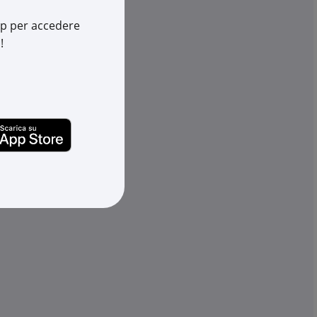
Cod. EAN:
8032887001391
202
app per accedere
887001636
!