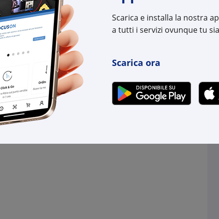
:
8032887001421
Cod. Produttore:
1020
Scarica e installa la nostra 
Cod. EAN:
8032
a tutti i servizi ovunque tu sia
Scarica ora