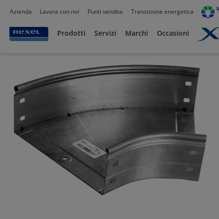
Azienda
Lavora con noi
Punti vendita
Transizione energetica
Prodotti /
Canalizzazioni
/
Canaline Passacavi Industriali in Metallo
/
Canale forat
Prodotti
Servizi
Marchi
Occasioni