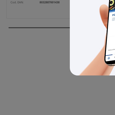
Cod. EAN:
8032887001438
Cod. EAN