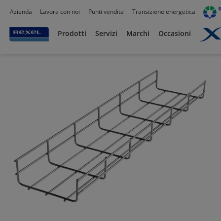
Azienda
Lavora con noi
Punti vendita
Transizione energetica
Prodotti /
Canalizzazioni
/
Canaline Passacavi Industriali in Metallo
/
Canale forat
Prodotti
Servizi
Marchi
Occasioni