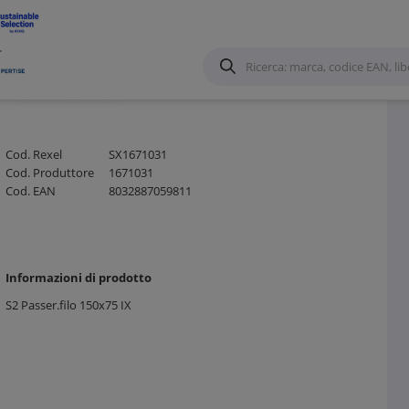
o in Lamiera
/
Cod. Rexel
SX1671031
Cod. Produttore
1671031
Cod. EAN
8032887059811
Informazioni di prodotto
S2 Passer.filo 150x75 IX