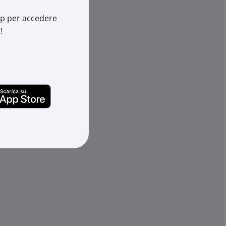
Cod. EAN:
8032887001391
202
app per accedere
887001636
!