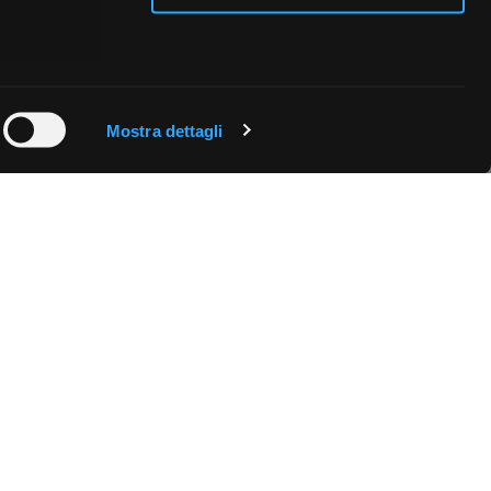
 qualche
Mostra dettagli
che specifiche
a
sezione
e sui cookie.
cial media e
nostro sito
i potrebbero
ei loro
Fissa una consulenza
Ti affiancheremo passo dopo passo