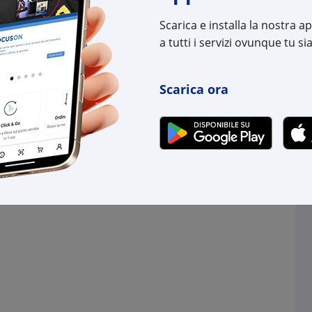
:
8032887001421
Cod. Produttore:
1020
Scarica e installa la nostra 
Cod. EAN:
8032
a tutti i servizi ovunque tu sia
Scarica ora