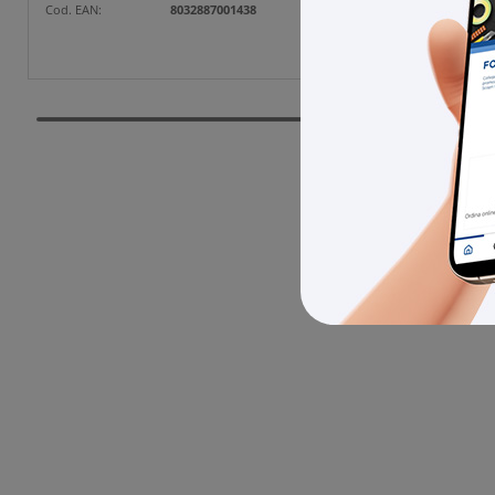
Cod. EAN:
8032887001438
Cod. EAN