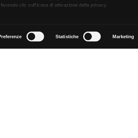
facendo clic sull'icona di attivazione della privacy.
remmo anche:
zioni sulla tua posizione geografica, con un'approssimazione di
Preferenze
Statistiche
Marketing
dispositivo, scansionandolo attivamente alla ricerca di caratteristi
 elaborati i tuoi dati personali e imposta le tue preferenze nell
 ritirare il tuo consenso in qualsiasi momento dalla Dichiarazion
rsonalizzare contenuti ed annunci, per fornire funzionalità dei so
ffico. Condividiamo inoltre informazioni sul modo in cui utilizza il 
 occupano di analisi dei dati web, pubblicità e social media, i qual
azioni che ha fornito loro o che hanno raccolto dal suo utilizzo d