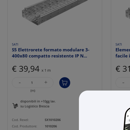
SATI
SATI
S5 Elettrorete formato modulare 3-
Elemen
400x80 compatto resistente IP N...
facile 
€ 39,94
€ 3
x 1 m
-
-
+
(m)
disponibili in +10gg lav.
disp
su Logistico Brescia
su L
Cod. Rexel:
SX1010206
Cod. Rexe
Cod. Produttore:
1010206
Cod. Prod