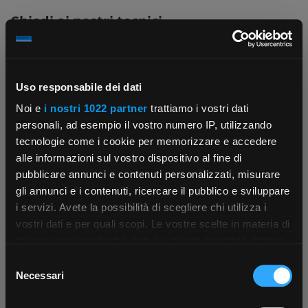
Chiedi ai nostri tecnici
Uso responsabile dei dati
Noi e
i nostri 1022 partner
trattiamo i vostri dati
personali, ad esempio il vostro numero IP, utilizzando
Contattaci
Fissa una consulenza
tecnologie come i cookie per memorizzare e accedere
Parla con il customer care dedicato
Ti affiancheremo passo dopo passo
alle informazioni sul vostro dispositivo al fine di
pubblicare annunci e contenuti personalizzati, misurare
gli annunci e i contenuti, ricercare il pubblico e sviluppare
i servizi. Avete la possibilità di scegliere chi utilizza i
×
vostri dati e per quali scopi. Le vostre scelte in materia di
privacy sono applicabili solo su questa proprietà digitale
in cui avete effettuato le vostre scelte. È possibile
Selezione
App Rexel Italia
modificare o revocare il proprio consenso in qualsiasi
Necessari
del
momento dalla Dichiarazione sui cookie o facendo clic
consenso
Scrivici
Punti vendita
Scarica e installa la nostra app per accedere
a
sull'icona di attivazione della privacy.