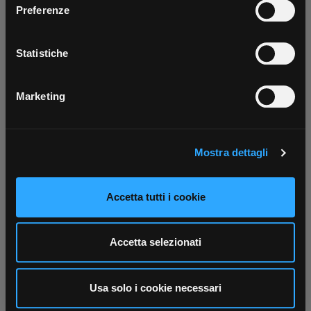
Parla con il tuo customer care
Negozi di materiale elettrico vicino a
Preferenze
tutti i servizi ovunque tu sia!
dedicato
te
Con il tuo consenso, vorremmo anche:
Scarica ora
raccogliere informazioni sulla tua posizione
Statistiche
geografica, con un'approssimazione di qualche
metro,
Marketing
Identificare il tuo dispositivo, scansionandolo
attivamente alla ricerca di caratteristiche specifiche
(impronte digitali).
Mostra dettagli
Approfondisci come vengono elaborati i tuoi dati personali
e imposta le tue preferenze nella
sezione dettagli
. Puoi
modificare o ritirare il tuo consenso in qualsiasi momento
Accetta tutti i cookie
dalla Dichiarazione sui cookie.
Utilizziamo i cookie per personalizzare contenuti ed
Accetta selezionati
annunci, per fornire funzionalità dei social media e per
analizzare il nostro traffico. Condividiamo inoltre
informazioni sul modo in cui utilizza il nostro sito con i
Usa solo i cookie necessari
nostri partner che si occupano di analisi dei dati web,