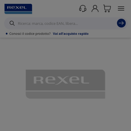
Prodotti /
Canalizzazioni
/
Canaline Passacavi Industriali in Metallo
/
Curve,
Derivazioni e accessori per Canale forato
/
•
Conosci il codice prodotto?
Vai all'acquisto rapido