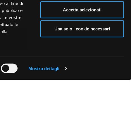
o al fine di
Accetta selezionati
l pubblico e
i. Le vostre
ettuato le
Usa solo i cookie necessari
alla
 qualche
Mostra dettagli
che specifiche
a
sezione
e sui cookie.
cial media e
nostro sito
i potrebbero