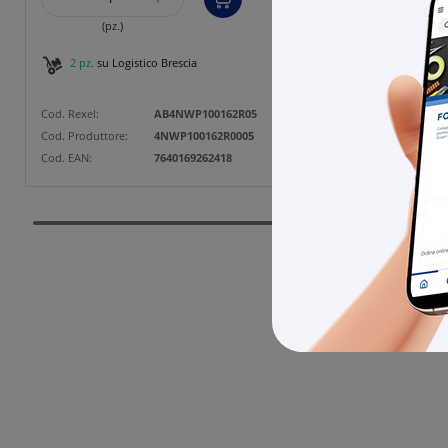
(pz.)
2 pz.
su Logistico Brescia
1 pz
Cod. Rexel:
AB4NWP100162R05
Cod. Rexe
Cod. Produttore:
4NWP100162R0005
Cod. Prod
Cod. EAN:
7640169262418
Cod. EAN