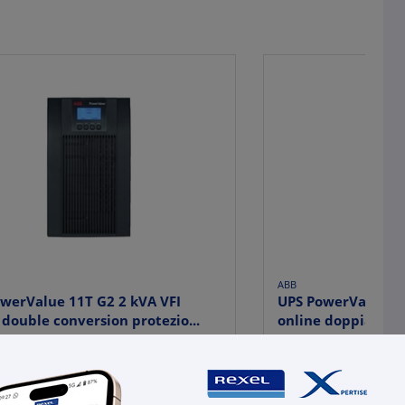
ABB
werValue 11T G2 2 kVA VFI
UPS PowerValue 11
 double conversion protezio...
online doppia conv
80,60
€ 586,40
x 1 pz.
x 1 
-
+
+