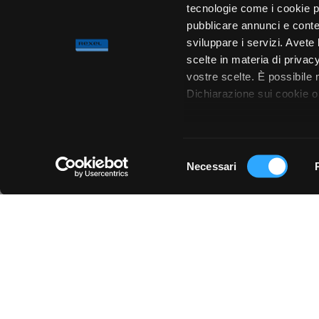
tecnologie come i cookie p
pubblicare annunci e conten
sviluppare i servizi. Avete l
scelte in materia di privacy
vostre scelte. È possibile
Dichiarazione sui cookie o 
Con il tuo consenso, vor
raccogliere informa
Selezione
metro,
Necessari
del
Chiedi ai nostri tecnici
Identificare il tuo 
consenso
(impronte digitali).
Approfondisci come vengono
dettagli
. Puoi modificare o
Utilizziamo i cookie per pe
per analizzare il nostro tra
con i nostri partner che si