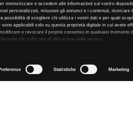
er memorizzare e accedere alle informazioni sul vostro dispositiv
uti personalizzati, misurare gli annunci e i contenuti, ricercare i
a possibilità di scegliere chi utilizza i vostri dati e per quali scop
 sono applicabili solo su questa proprietà digitale in cui avete eff
 modificare o revocare il proprio consenso in qualsiasi momento d
facendo clic sull'icona di attivazione della privacy.
remmo anche:
zioni sulla tua posizione geografica, con un'approssimazione di
Preferenze
Statistiche
Marketing
dispositivo, scansionandolo attivamente alla ricerca di caratteristi
 elaborati i tuoi dati personali e imposta le tue preferenze nell
 ritirare il tuo consenso in qualsiasi momento dalla Dichiarazion
rsonalizzare contenuti ed annunci, per fornire funzionalità dei so
ffico. Condividiamo inoltre informazioni sul modo in cui utilizza il 
 occupano di analisi dei dati web, pubblicità e social media, i qual