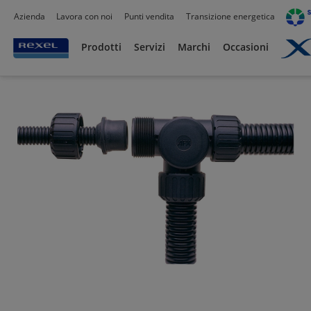
Azienda
Lavora con noi
Punti vendita
Transizione energetica
Prodotti /
Canalizzazioni
/
Tubo PVC,Metallo,Guaine e Accessori
/
Guaine Flessibil
Prodotti
Servizi
Marchi
Occasioni