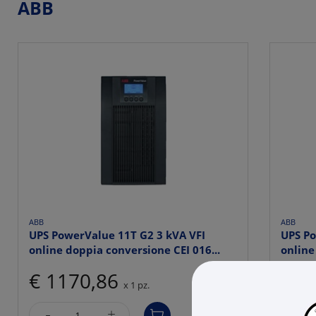
ABB
ABB
ABB
UPS PowerValue 11T G2 3 kVA VFI
UPS Po
online doppia conversione CEI 016...
online
€ 1170,86
€ 9
x 1 pz.
-
-
+