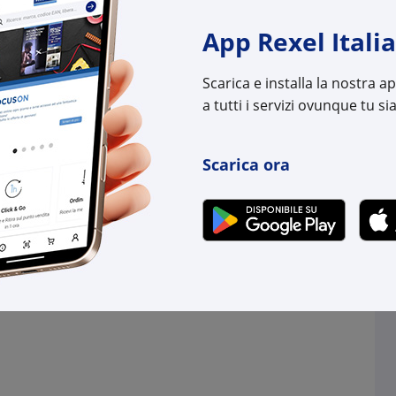
(pz.)
(pz.)
App Rexel Italia
.
su Logistico Brescia
4 pz.
su Logistico Bres
Scarica e installa la nostra 
l:
AB4NWP100161R05
Cod. Rexel:
AB4N
a tutti i servizi ovunque tu sia
uttore:
4NWP100161R0005
Cod. Produttore:
4NWP
:
7640169262401
Cod. EAN:
7640
Scarica ora