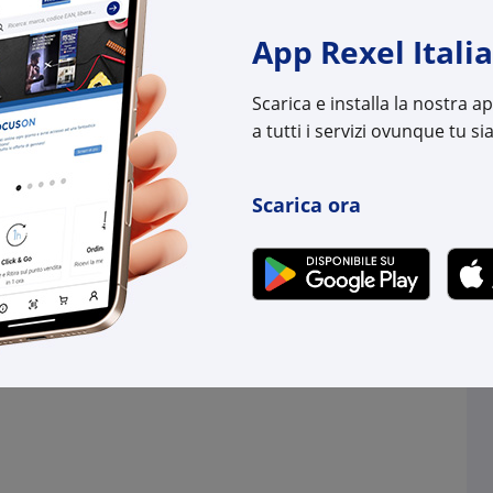
(pz.)
(pz.)
App Rexel Italia
.
su Logistico Brescia
4 pz.
su Logistico Bres
Scarica e installa la nostra 
l:
AB4NWP100161R05
Cod. Rexel:
AB4N
a tutti i servizi ovunque tu sia
uttore:
4NWP100161R0005
Cod. Produttore:
4NWP
:
7640169262401
Cod. EAN:
7640
Scarica ora