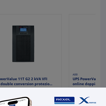
ABB
werValue 11T G2 2 kVA VFI
UPS PowerValue 11
 double conversion protezio...
online doppia conv
80,60
€ 586,40
x 1 pz.
x 1 
-
+
+