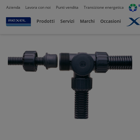
Azienda
Lavora con noi
Punti vendita
Transizione energetica
Prodotti /
Canalizzazioni
/
Tubo PVC,Metallo,Guaine e Accessori
/
Guaine Flessibil
Prodotti
Servizi
Marchi
Occasioni