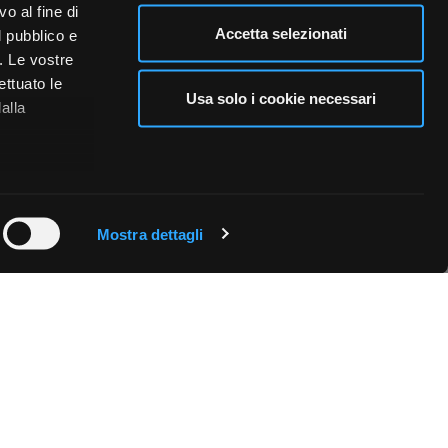
o al fine di
Accetta selezionati
l pubblico e
i. Le vostre
ettuato le
Usa solo i cookie necessari
alla
 qualche
Mostra dettagli
che specifiche
a
sezione
e sui cookie.
cial media e
nostro sito
i potrebbero