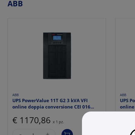
ABB
ABB
ABB
UPS PowerValue 11T G2 3 kVA VFI
UPS Po
online doppia conversione CEI 016...
online
€ 1170,86
€ 9
x 1 pz.
-
-
+