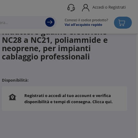
Accedi o Registrati
Produttore
ABB
Conosci il codice prodotto?
Vai all'acquisto rapido
Riduttore guaine elettriche
NC28 a NC21, poliammide e
neoprene, per impianti
cablaggio professionali
Disponibilità:
Registrati o accedi al tuo account e verifica
disponibilità e tempi di consegna. Clicca qui.