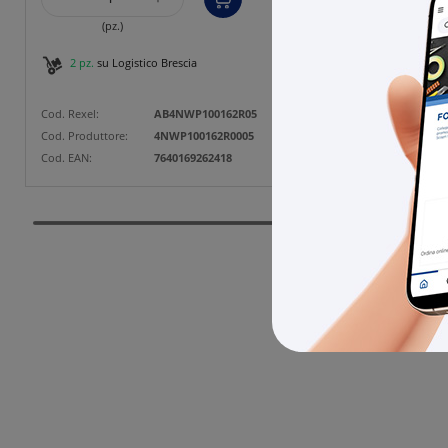
(pz.)
2 pz.
su Logistico Brescia
1 pz
Cod. Rexel:
AB4NWP100162R05
Cod. Rexe
Cod. Produttore:
4NWP100162R0005
Cod. Prod
Cod. EAN:
7640169262418
Cod. EAN