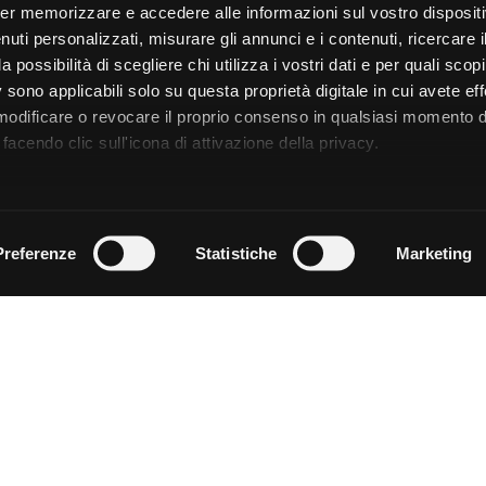
er memorizzare e accedere alle informazioni sul vostro dispositiv
uti personalizzati, misurare gli annunci e i contenuti, ricercare i
a possibilità di scegliere chi utilizza i vostri dati e per quali scop
 sono applicabili solo su questa proprietà digitale in cui avete eff
 modificare o revocare il proprio consenso in qualsiasi momento d
facendo clic sull'icona di attivazione della privacy.
remmo anche:
zioni sulla tua posizione geografica, con un'approssimazione di
Preferenze
Statistiche
Marketing
dispositivo, scansionandolo attivamente alla ricerca di caratteristi
 elaborati i tuoi dati personali e imposta le tue preferenze nell
 ritirare il tuo consenso in qualsiasi momento dalla Dichiarazion
rsonalizzare contenuti ed annunci, per fornire funzionalità dei so
ffico. Condividiamo inoltre informazioni sul modo in cui utilizza il 
 occupano di analisi dei dati web, pubblicità e social media, i qual