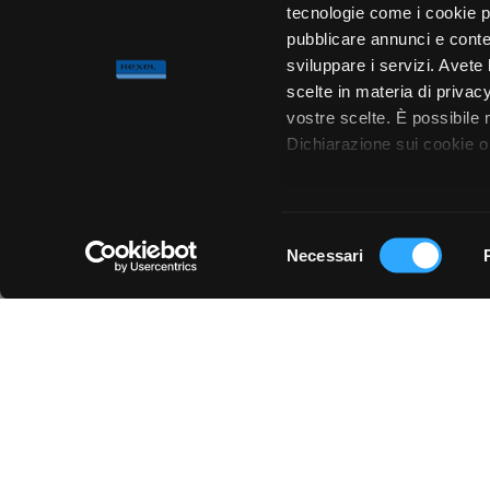
tecnologie come i cookie p
pubblicare annunci e conten
sviluppare i servizi. Avete l
scelte in materia di privacy
vostre scelte. È possibile
Dichiarazione sui cookie o 
Con il tuo consenso, vor
raccogliere informa
Selezione
metro,
Necessari
del
Chiedi ai nostri tecnici
Identificare il tuo 
consenso
(impronte digitali).
Approfondisci come vengono
dettagli
. Puoi modificare o
Utilizziamo i cookie per pe
per analizzare il nostro tra
con i nostri partner che si