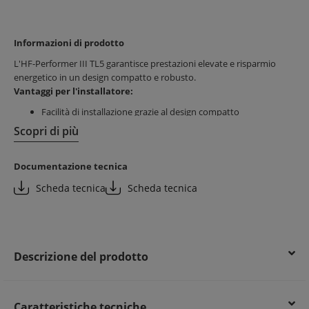
Informazioni di prodotto
L'HF-Performer III TL5 garantisce prestazioni elevate e risparmio
energetico in un design compatto e robusto.
Vantaggi per l'installatore:
Facilità di installazione grazie al design compatto
Risparmio di tempo durante il montaggio
Scopri di più
Conformità agli standard internazionali per sicurezza e
prestazioni
Documentazione tecnica
Vantaggi per il cliente finale:
Scheda tecnica
Scheda tecnica
Elevata efficienza energetica (CELMA EEI A2 BAT)
Compatibilità con lampade fluorescenti TL5 e TL5 Eco
Funzionamento sostenibile e affidabile
Descrizione del prodotto
Caratteristiche tecniche