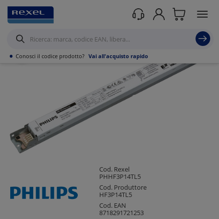
Prodotti /
Illuminazione
/
Accessoristica per l'illuminazione
/
Accessori per
lampade fluorescenti
/
•
Conosci il codice prodotto?
Vai all'acquisto rapido
Cod. Rexel
PHHF3P14TL5
Cod. Produttore
HF3P14TL5
Cod. EAN
8718291721253