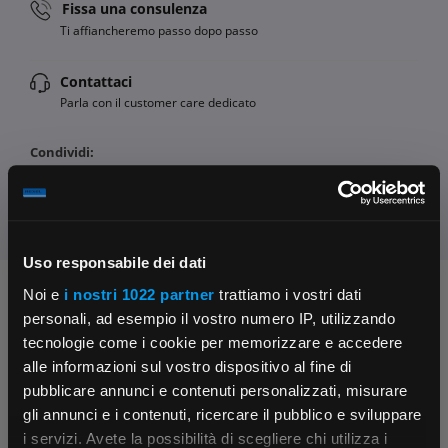
Fissa una consulenza
Ti affiancheremo passo dopo passo
Contattaci
Parla con il customer care dedicato
Condividi:
Uso responsabile dei dati
Noi e
i nostri 1022 partner
trattiamo i vostri dati
Chiedi ai nostri tecnici
personali, ad esempio il vostro numero IP, utilizzando
tecnologie come i cookie per memorizzare e accedere
alle informazioni sul vostro dispositivo al fine di
pubblicare annunci e contenuti personalizzati, misurare
gli annunci e i contenuti, ricercare il pubblico e sviluppare
i servizi. Avete la possibilità di scegliere chi utilizza i