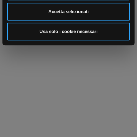
Utilizziamo i cookie per personalizzare contenuti ed
Accetta selezionati
annunci, per fornire funzionalità dei social media e per
analizzare il nostro traffico. Condividiamo inoltre
informazioni sul modo in cui utilizza il nostro sito con i
Usa solo i cookie necessari
nostri partner che si occupano di analisi dei dati web,
pubblicità e social media, i quali potrebbero combinarle
con altre informazioni che ha fornito loro o che hanno
raccolto dal suo utilizzo dei loro servizi.