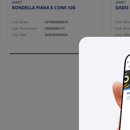
ZAMET
ZAMET
RONDELLA PIANA 8 CONF.100
Cod. Rexel:
4ZT06500800 01
Cod. Rexe
Cod. Produttore:
T06500800 01
Cod. Prod
Cod. EAN:
8025784055420
Cod. EAN