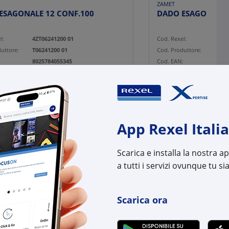
ZAMET
DADO ESAGONALE 12 CONF.100
l:
4ZT06241200 01
Cod. Rexel:
4ZT0
uttore:
T06241200 01
Cod. Produttore:
T062
:
8025784055345
Cod. EAN:
8025
App Rexel Italia
Scarica e installa la nostra 
a tutti i servizi ovunque tu sia
Scarica ora