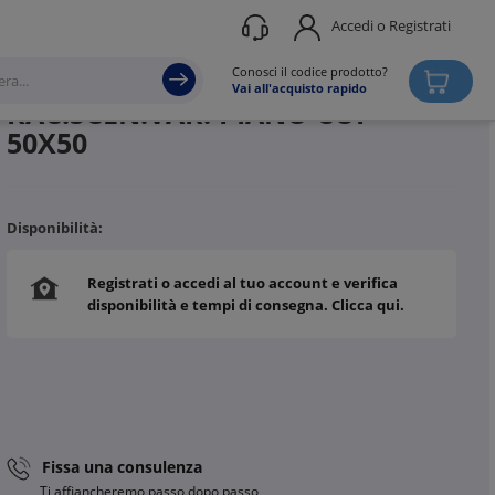
Accedi o Registrati
Produttore
ZAMET
Conosci il codice prodotto?
Vai all'acquisto rapido
RAC.SCEN.VAR. PIANO COP
50X50
Disponibilità:
Registrati o accedi al tuo account e verifica
disponibilità e tempi di consegna. Clicca qui.
Fissa una consulenza
Ti affiancheremo passo dopo passo