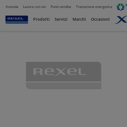
Azienda
Lavora con noi
Punti vendita
Transizione energetica
Prodotti /
Canalizzazioni
/
Canaline Passacavi Industriali in Metallo
/
Curve, Deriva
Prodotti
Servizi
Marchi
Occasioni