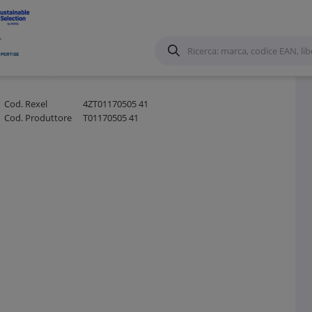
zioni e accessori per Canale forato
/
Cod. Rexel
4ZT01170505 41
Cod. Produttore
T01170505 41