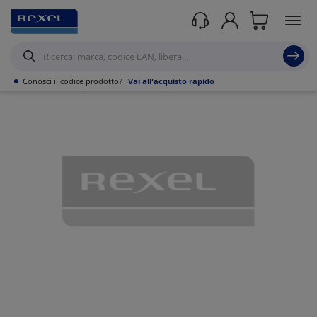
Prodotti /
Utensili
/
Attrezzatura da lavoro
/
Utensili per Lavori di Muratura
/
•
Conosci il codice prodotto?
Vai all'acquisto rapido