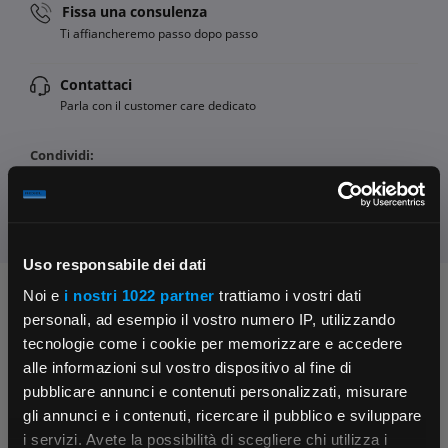
Fissa una consulenza
Ti affiancheremo passo dopo passo
Contattaci
Parla con il customer care dedicato
Condividi:
Uso responsabile dei dati
Noi e
i nostri 1022 partner
trattiamo i vostri dati
Chiedi ai nostri tecnici
personali, ad esempio il vostro numero IP, utilizzando
tecnologie come i cookie per memorizzare e accedere
alle informazioni sul vostro dispositivo al fine di
pubblicare annunci e contenuti personalizzati, misurare
gli annunci e i contenuti, ricercare il pubblico e sviluppare
i servizi. Avete la possibilità di scegliere chi utilizza i