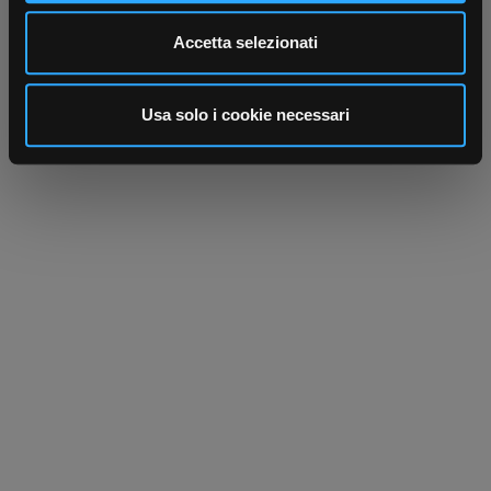
Utilizziamo i cookie per personalizzare contenuti ed
Accetta selezionati
annunci, per fornire funzionalità dei social media e per
analizzare il nostro traffico. Condividiamo inoltre
informazioni sul modo in cui utilizza il nostro sito con i
Usa solo i cookie necessari
nostri partner che si occupano di analisi dei dati web,
pubblicità e social media, i quali potrebbero combinarle
con altre informazioni che ha fornito loro o che hanno
raccolto dal suo utilizzo dei loro servizi.