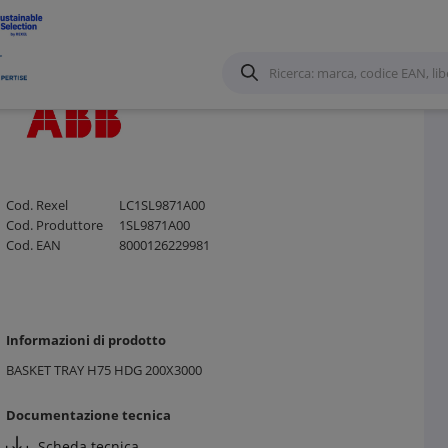
o Metallico ed accessori
/
Cod. Rexel
LC1SL9871A00
Cod. Produttore
1SL9871A00
Cod. EAN
8000126229981
Informazioni di prodotto
BASKET TRAY H75 HDG 200X3000
Documentazione tecnica
Scheda tecnica