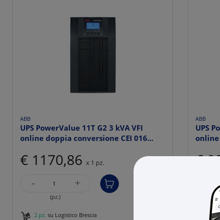
ABB
ABB
UPS PowerValue 11T G2 3 kVA VFI
UPS Po
online doppia conversione CEI 016...
online
€ 1170,86
€ 9
x 1 pz.
-
-
+
(pz.)
2 pz.
su Logistico Brescia
1 pz