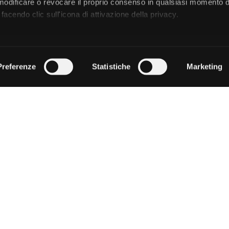
 modificare o revocare il proprio consenso in qualsiasi momento d
facendo clic sull'icona di attivazione della privacy.
remmo anche:
zioni sulla tua posizione geografica, con un'approssimazione di
Preferenze
Statistiche
Marketing
dispositivo, scansionandolo attivamente alla ricerca di caratteristi
 elaborati i tuoi dati personali e imposta le tue preferenze nell
 ritirare il tuo consenso in qualsiasi momento dalla Dichiarazion
rsonalizzare contenuti ed annunci, per fornire funzionalità dei so
ffico. Condividiamo inoltre informazioni sul modo in cui utilizza il 
 occupano di analisi dei dati web, pubblicità e social media, i qual
azioni che ha fornito loro o che hanno raccolto dal suo utilizzo d