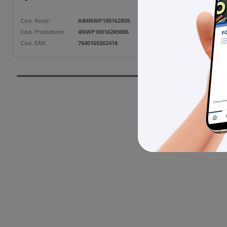
Cod. Rexel:
AB4NWP100162R05
Cod. Rexe
Cod. Produttore:
4NWP100162R0005
Cod. Prod
Cod. EAN:
7640169262418
Cod. EAN