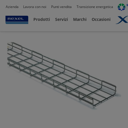
Azienda
Lavora con noi
Punti vendita
Transizione energetica
Prodotti /
Canalizzazioni
/
Canaline Passacavi Industriali in Metallo
/
Canale in Fil
Prodotti
Servizi
Marchi
Occasioni