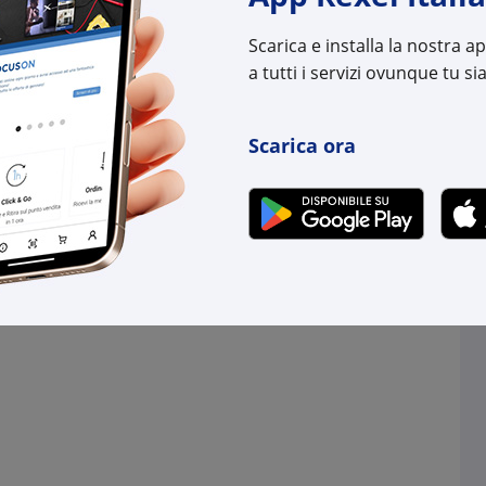
Scarica e installa la nostra 
l:
AB4NWP100161R05
Cod. Rexel:
AB4N
uttore:
4NWP100161R0005
Cod. Produttore:
4NWP
a tutti i servizi ovunque tu sia
:
7640169262401
Cod. EAN:
7640
Scarica ora