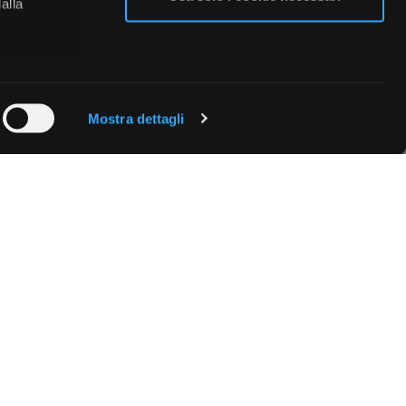
alla
 qualche
Mostra dettagli
che specifiche
a
sezione
e sui cookie.
cial media e
nostro sito
i potrebbero
ei loro
Fissa una consulenza
Ti affiancheremo passo dopo passo