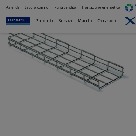
Azienda
Lavora con noi
Punti vendita
Transizione energetica
Prodotti /
Canalizzazioni
/
Canaline Passacavi Industriali in Metallo
/
Canale in Fil
Prodotti
Servizi
Marchi
Occasioni