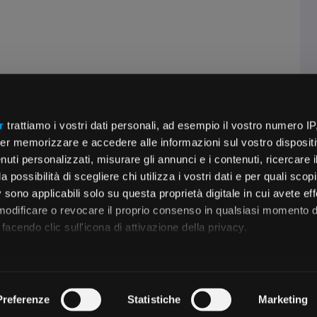
r
trattiamo i vostri dati personali, ad esempio il vostro numero IP
er memorizzare e accedere alle informazioni sul vostro dispositiv
uti personalizzati, misurare gli annunci e i contenuti, ricercare i
a possibilità di scegliere chi utilizza i vostri dati e per quali scop
 sono applicabili solo su questa proprietà digitale in cui avete eff
 modificare o revocare il proprio consenso in qualsiasi momento d
facendo clic sull'icona di attivazione della privacy.
remmo anche:
zioni sulla tua posizione geografica, con un'approssimazione di
Preferenze
Statistiche
Marketing
dispositivo, scansionandolo attivamente alla ricerca di caratteristi