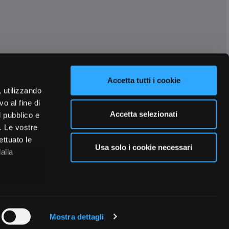
Accetta tutti i cookie
, utilizzando
o al fine di
Accetta selezionati
l pubblico e
i. Le vostre
ettuato le
Usa solo i cookie necessari
alla
 qualche
Mostra dettagli
che specifiche