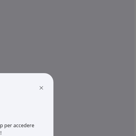
ABB
T G2 1 kVA VFI
Interruttore differenziale
ersione protezi...
magnetotermico DS201 L 1P+N
30mA T...
€ 90,90
pz.
x 1 pz.
-
+
(pz.)
×
cia
4 pz.
su Logistico Brescia
WP100160R05
Cod. Rexel:
ELDS201LC20A30
100160R0005
Cod. Produttore:
DS201LC20A30
169262395
Cod. EAN:
8012542638216
app per accedere
!