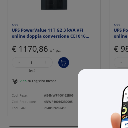
ABB
ABB
UPS PowerValue 11T G2 3 kVA VFI
UPS Po
online doppia conversione CEI 016...
online
€ 1170,86
€ 9
x 1 pz.
-
-
+
(pz.)
2 pz.
su Logistico Brescia
1 pz
Cod. Rexel:
AB4NWP100162R05
Cod. Rexe
Cod. Produttore:
4NWP100162R0005
Cod. Prod
Cod. EAN:
7640169262418
Cod. EAN