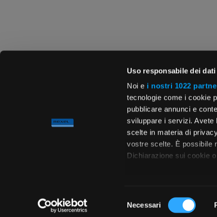
Uso responsabile dei dati
Noi e
i nostri 1022 partne
tecnologie come i cookie p
pubblicare annunci e conten
sviluppare i servizi. Avete l
scelte in materia di privacy
vostre scelte. È possibile
Dichiarazione sui cookie o 
Con il tuo consenso, vor
raccogliere informa
Selezione
metro,
Necessari
del
Chiedi ai nostri tecnici
Identificare il tuo 