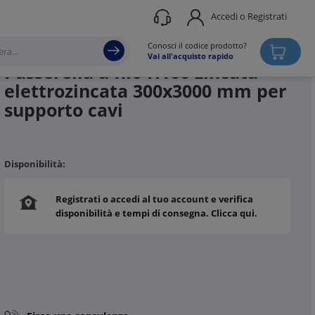
Accedi o Registrati
Produttore
ABB
Conosci il codice prodotto?
Vai all'acquisto rapido
Passerella a filo H100 zincata
elettrozincata 300x3000 mm per
supporto cavi
Disponibilità:
Registrati o accedi al tuo account e verifica
disponibilità e tempi di consegna. Clicca qui.