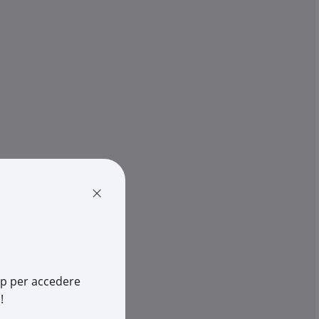
THREELINE
NA LED 120CM 40W
PLAF.STAGNA LED 60CM 20W K
EMERG.
€ 95,89
x 1 pz.
-
+
(pz.)
escia
disponibili in +10gg lav.
su Logistico Brescia
S12040BN
×
Cod. Rexel:
L3KLS60-20KEBN
20-40BN
Cod. Produttore:
KLS60-20KEBN
572482241
app per accedere
!