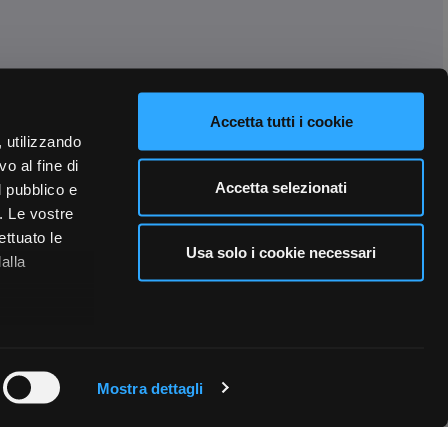
Accetta tutti i cookie
, utilizzando
o al fine di
Accetta selezionati
l pubblico e
i. Le vostre
ettuato le
Usa solo i cookie necessari
alla
 qualche
Mostra dettagli
che specifiche