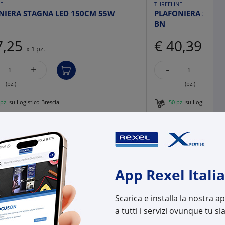
E
THREELINE
NIERA STAGNA LED 150CM 55W
PLAFONIERA STAG
BN
7,25
€ 40,39
x 1 pz.
x 1 pz.
-
+
+
(pz.)
(pz.)
pz.
su Logistico Brescia
50 pz.
su Logistico Br
l:
L3KLS150-55BN
Cod. Rexel:
L3KL
uttore:
KLS150-55BN
Cod. Produttore:
KLS1
:
8436572482265
Cod. EAN:
8436
App Rexel Italia
Scarica e installa la nostra 
a tutti i servizi ovunque tu sia