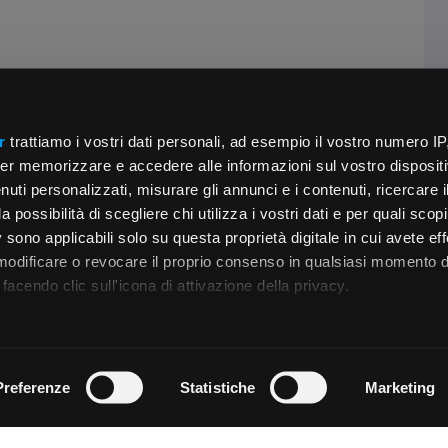
r
trattiamo i vostri dati personali, ad esempio il vostro numero IP
er memorizzare e accedere alle informazioni sul vostro dispositiv
uti personalizzati, misurare gli annunci e i contenuti, ricercare i
a possibilità di scegliere chi utilizza i vostri dati e per quali scop
 sono applicabili solo su questa proprietà digitale in cui avete eff
 modificare o revocare il proprio consenso in qualsiasi momento d
facendo clic sull'icona di attivazione della privacy.
remmo anche:
zioni sulla tua posizione geografica, con un'approssimazione di
Preferenze
Statistiche
Marketing
dispositivo, scansionandolo attivamente alla ricerca di caratteristi