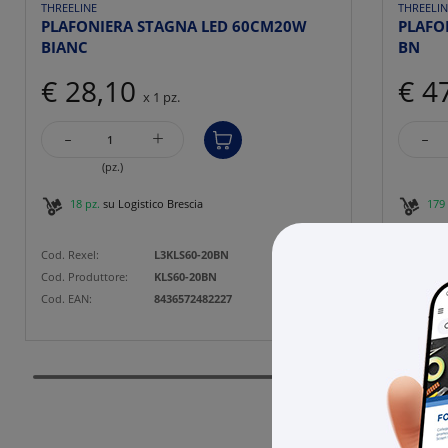
THREELINE
THREELIN
PLAFONIERA STAGNA LED 60CM20W
PLAFO
BIANC
BN
€ 28,10
€ 4
x 1 pz.
-
-
+
(pz.)
18 pz.
su Logistico Brescia
179 
Cod. Rexel:
L3KLS60-20BN
Cod. Rexe
Cod. Produttore:
KLS60-20BN
Cod. Prod
Cod. EAN:
8436572482227
Cod. EAN