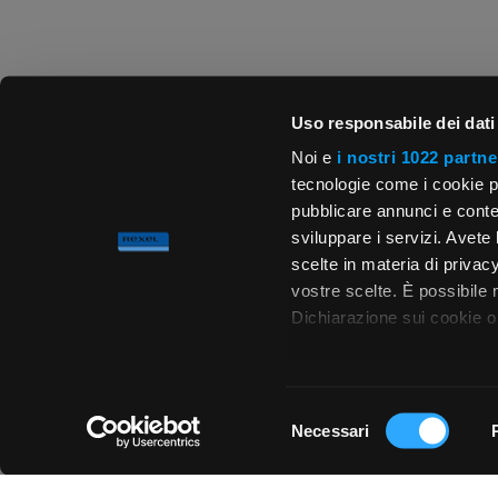
Uso responsabile dei dati
Noi e
i nostri 1022 partne
tecnologie come i cookie p
pubblicare annunci e conten
sviluppare i servizi. Avete l
scelte in materia di privacy
vostre scelte. È possibile
Dichiarazione sui cookie o 
Con il tuo consenso, vor
raccogliere informa
Selezione
metro,
Necessari
del
Chiedi ai nostri tecnici
Identificare il tuo 
consenso
(impronte digitali).