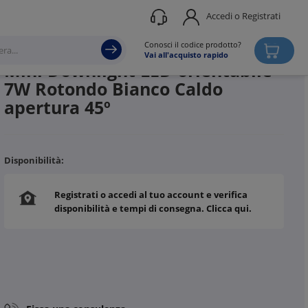
Accedi o Registrati
Produttore
THREELINE
Conosci il codice prodotto?
Vai all'acquisto rapido
Mini Downlight LED orientabile
7W Rotondo Bianco Caldo
apertura 45º
Disponibilità:
Registrati o accedi al tuo account e verifica
disponibilità e tempi di consegna. Clicca qui.