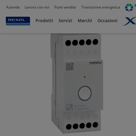
Azienda
Lavora con noi
Punti vendita
Transizione energetica
Prodotti /
Distribuzione elettrica
/
Carpenteria - Armadi e Casse
/
Accessori e Comp
Prodotti
Servizi
Marchi
Occasioni