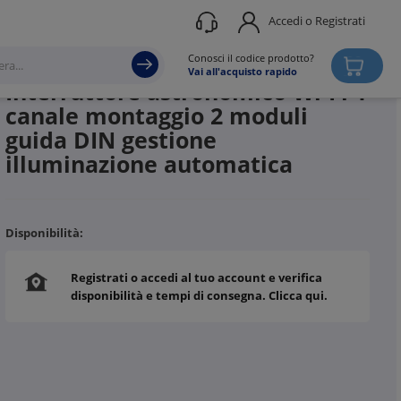
Accedi o Registrati
Produttore
PERRY ELECTRIC
Conosci il codice prodotto?
Vai all'acquisto rapido
Interruttore astronomico Wi-Fi 1
canale montaggio 2 moduli
guida DIN gestione
illuminazione automatica
Disponibilità:
Registrati o accedi al tuo account e verifica
disponibilità e tempi di consegna. Clicca qui.