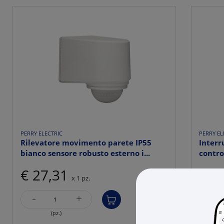
PERRY ELECTRIC
PERRY EL
Rilevatore movimento parete IP55
Interr
bianco sensore robusto esterno i...
contro
€ 27,31
€ 5
x 1 pz.
-
-
+
(pz.)