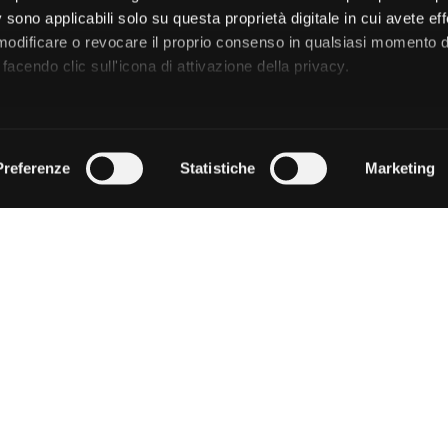
 sono applicabili solo su questa proprietà digitale in cui avete eff
 modificare o revocare il proprio consenso in qualsiasi momento d
facendo clic sull'icona di attivazione della privacy.
remmo anche:
zioni sulla tua posizione geografica, con un'approssimazione di
Preferenze
Statistiche
Marketing
dispositivo, scansionandolo attivamente alla ricerca di caratteristi
 elaborati i tuoi dati personali e imposta le tue preferenze nell
 ritirare il tuo consenso in qualsiasi momento dalla Dichiarazion
rsonalizzare contenuti ed annunci, per fornire funzionalità dei so
ffico. Condividiamo inoltre informazioni sul modo in cui utilizza il 
 occupano di analisi dei dati web, pubblicità e social media, i qual
azioni che ha fornito loro o che hanno raccolto dal suo utilizzo d