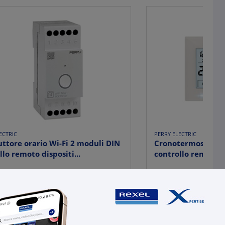
ECTRIC
PERRY ELECTRIC
uttore orario Wi-Fi 2 moduli DIN
Cronotermostato W
llo remoto dispositi...
controllo remoto ap
9,53
€ 119,80
x 1 pz.
x 1 
-
+
+
(pz.)
(pz.)