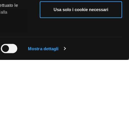
ettuato le
Usa solo i cookie necessari
alla
 qualche
Mostra dettagli
che specifiche
a
sezione
e sui cookie.
cial media e
nostro sito
i potrebbero
ei loro
Fissa una consulenza
Ti affiancheremo passo dopo passo