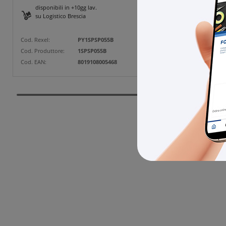
disponibili in +10gg lav.
5 pz
su Logistico Brescia
Cod. Rexe
Cod. Rexel:
PY1SPSP055B
Cod. Prod
Cod. Produttore:
1SPSP055B
Cod. EAN
Cod. EAN:
8019108005468