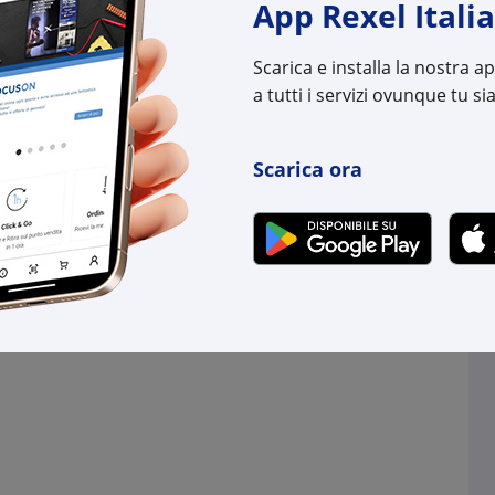
App Rexel Italia
.
su Logistico Brescia
2 pz.
su Logistico Bres
Scarica e installa la nostra 
l:
PY1IOIOWF02
Cod. Rexel:
PY1T
a tutti i servizi ovunque tu sia
uttore:
1IOIOWF02
Cod. Produttore:
1TXC
:
8019108008377
Cod. EAN:
8019
Scarica ora