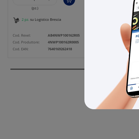
(pz.)
2 pz.
su Logistico Brescia
1 pz
Cod. Rexel:
AB4NWP100162R05
Cod. Rexe
Cod. Produttore:
4NWP100162R0005
Cod. Prod
Cod. EAN:
7640169262418
Cod. EAN