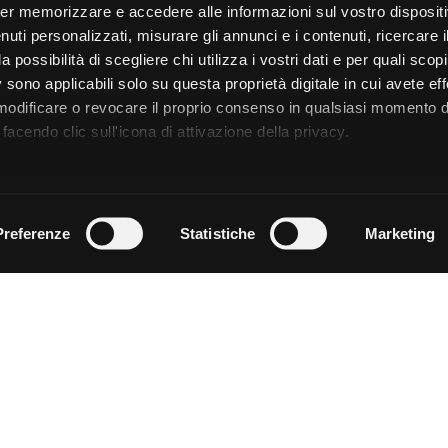
er memorizzare e accedere alle informazioni sul vostro dispositiv
uti personalizzati, misurare gli annunci e i contenuti, ricercare i
a possibilità di scegliere chi utilizza i vostri dati e per quali scop
 sono applicabili solo su questa proprietà digitale in cui avete eff
 modificare o revocare il proprio consenso in qualsiasi momento d
facendo clic sull'icona di attivazione della privacy.
remmo anche:
zioni sulla tua posizione geografica, con un'approssimazione di
Preferenze
Statistiche
Marketing
dispositivo, scansionandolo attivamente alla ricerca di caratteristi
 elaborati i tuoi dati personali e imposta le tue preferenze nell
 ritirare il tuo consenso in qualsiasi momento dalla Dichiarazion
rsonalizzare contenuti ed annunci, per fornire funzionalità dei so
ffico. Condividiamo inoltre informazioni sul modo in cui utilizza il 
 occupano di analisi dei dati web, pubblicità e social media, i qual