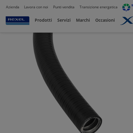
Azienda
Lavora con noi
Punti vendita
Transizione energetica
Prodotti /
Canalizzazioni
/
Tubo PVC,Metallo,Guaine e Accessori
/
Tubi corrugati
/
Prodotti
Servizi
Marchi
Occasioni