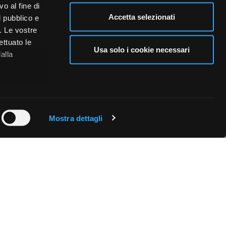
o al fine di
Accetta selezionati
l pubblico e
i. Le vostre
ettuato le
Usa solo i cookie necessari
alla
 qualche
Mostra dettagli
che specifiche
a
sezione
e sui cookie.
cial media e
nostro sito
i potrebbero