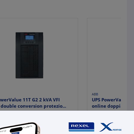
ABB
werValue 11T G2 2 kVA VFI
UPS PowerValue 11
 double conversion protezio...
online doppia conv
80,60
€ 586,40
x 1 pz.
x 1 
-
+
+