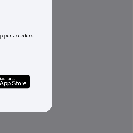
-
+
(pz.)
av.
1 pz.
su Logistico Brescia
app per accedere
!
Cod. Rexel:
LE047272
6910
Cod. Produttore:
047272
10
Cod. EAN:
3245060472726
970696441