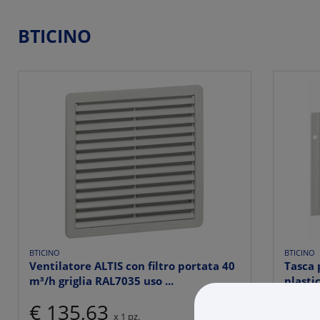
BTICINO
BTICINO
BTICINO
Ventilatore ALTIS con filtro portata 40
Tasca
m³/h griglia RAL7035 uso ...
plasti
€ 135,63
€ 8
x 1 pz.