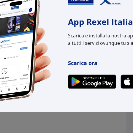
-
+
+
App Rexel Italia
(pz.)
(pz.)
.
su Logistico Brescia
disponibili in +10gg l
Scarica e installa la nostra 
su Logistico Brescia
a tutti i servizi ovunque tu sia
l:
LE036580
Cod. Rexel:
LE03
uttore:
036580
Cod. Produttore:
0369
:
3245060365806
Scarica ora
Cod. EAN:
3414