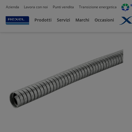
Azienda
Lavora con noi
Punti vendita
Transizione energetica
Prodotti /
Canalizzazioni
/
Tubo PVC,Metallo,Guaine e Accessori
/
Tubi corrugati
/
Prodotti
Servizi
Marchi
Occasioni