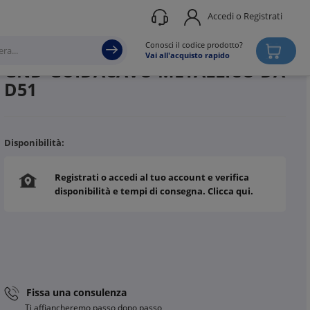
Accedi o Registrati
Produttore
BTICINO
Conosci il codice prodotto?
Vai all'acquisto rapido
GND-GUIDACAVO METALLICO DA
D51
Disponibilità:
Registrati o accedi al tuo account e verifica
disponibilità e tempi di consegna. Clicca qui.
Fissa una consulenza
Ti affiancheremo passo dopo passo