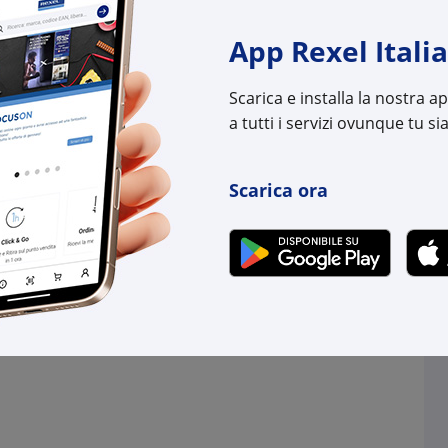
-
+
+
App Rexel Italia
(pz.)
(pz.)
Scarica e installa la nostra 
.
su Logistico Brescia
1 pz.
su Logistico Bres
a tutti i servizi ovunque tu sia
l:
LE036580
Cod. Rexel:
LE03
uttore:
036580
Cod. Produttore:
0369
Scarica ora
:
3245060365806
Cod. EAN:
3414