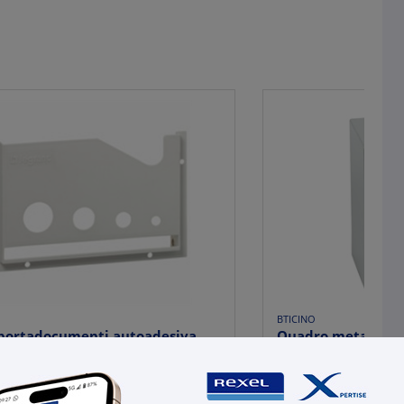
BTICINO
 portadocumenti autoadesiva
Quadro metallico I
ca 310x200 mm per schemi e...
piastra fissaggio 3
,54
€ 77,63
x 1 pz.
x 1 pz.