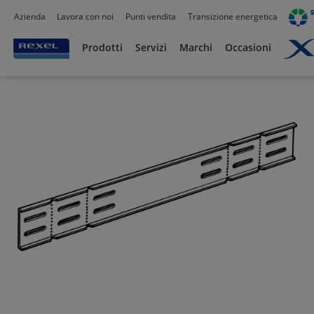
Azienda
Lavora con noi
Punti vendita
Transizione energetica
Prodotti /
Canalizzazioni
/
Canaline Passacavi Industriali in Metallo
/
Passerelle a 
Prodotti
Servizi
Marchi
Occasioni