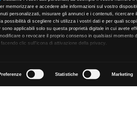
er memorizzare e accedere alle informazioni sul vostro dispositiv
uti personalizzati, misurare gli annunci e i contenuti, ricercare i
a possibilità di scegliere chi utilizza i vostri dati e per quali scop
 sono applicabili solo su questa proprietà digitale in cui avete eff
 modificare o revocare il proprio consenso in qualsiasi momento d
facendo clic sull'icona di attivazione della privacy.
remmo anche:
zioni sulla tua posizione geografica, con un'approssimazione di
Preferenze
Statistiche
Marketing
dispositivo, scansionandolo attivamente alla ricerca di caratteristi
 elaborati i tuoi dati personali e imposta le tue preferenze nell
 ritirare il tuo consenso in qualsiasi momento dalla Dichiarazion
rsonalizzare contenuti ed annunci, per fornire funzionalità dei so
ffico. Condividiamo inoltre informazioni sul modo in cui utilizza il 
 occupano di analisi dei dati web, pubblicità e social media, i qual