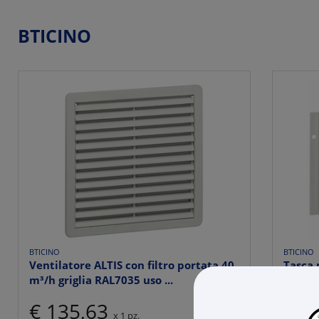
BTICINO
BTICINO
BTICINO
Ventilatore ALTIS con filtro portata 40
Tasca
m³/h griglia RAL7035 uso ...
plasti
€ 135,63
€ 8
x 1 pz.