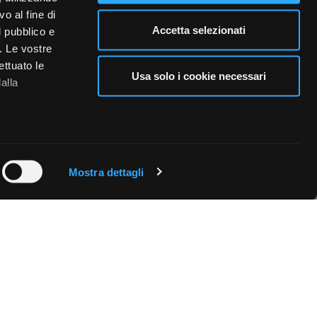
o al fine di
Accetta selezionati
l pubblico e
i. Le vostre
ettuato le
Usa solo i cookie necessari
alla
 qualche
Mostra dettagli
che specifiche
a
sezione
e sui cookie.
cial media e
nostro sito
i potrebbero