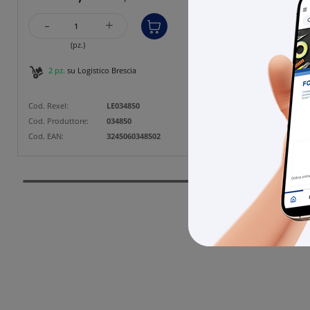
-
-
+
(pz.)
2 pz.
su Logistico Brescia
1 pz
Cod. Rexel:
LE034850
Cod. Rexe
Cod. Produttore:
034850
Cod. Prod
Cod. EAN:
3245060348502
Cod. EAN