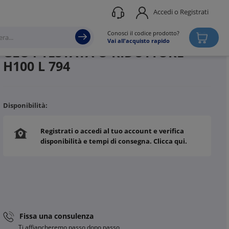
Accedi o Registrati
Produttore
BTICINO
Conosci il codice prodotto?
Vai all'acquisto rapido
GLO4-TESTATA O RIDUTTORE
H100 L 794
Disponibilità:
Registrati o accedi al tuo account e verifica
disponibilità e tempi di consegna. Clicca qui.
Fissa una consulenza
Ti affiancheremo passo dopo passo