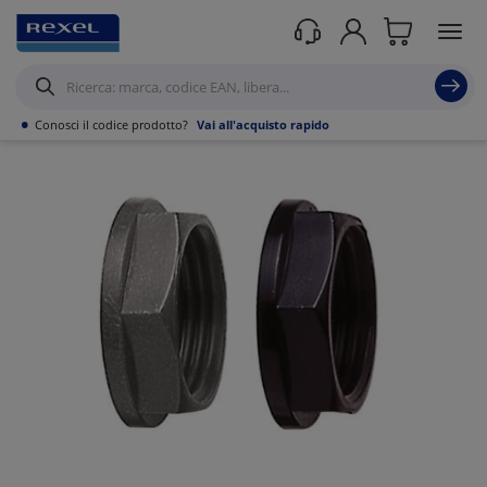
Prodotti /
Canalizzazioni
/
Tubo PVC,Metallo,Guaine e Accessori
/
Guaine
Flessibile Calza in metallo
/
•
Conosci il codice prodotto?
Vai all'acquisto rapido