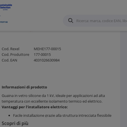
e Calza in metallo
/
Cod. Rexel
MEHE177-00015
Cod. Produttore
177-00015
Cod. EAN
4031026630984
Informazioni di prodotto
Guaina in vetro silicone da 1 kV, ideale per applicazioni ad alta
temperatura con eccellente isolamento termico ed elettrico.
Vantaggi per l'installatore elettrico:
Facile installazione grazie alla struttura intrecciata flessibile
Risparmio di tempo nell’applicazione su cavi e tubi
Scopri di più
Elevata resistenza meccanica per una lunga durata