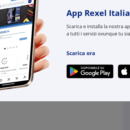
-
+
+
App Rexel Italia
(pz.)
(pz.)
98 pz.
su Logistico Brescia
800 pz.
su Logistico B
Scarica e installa la nostra 
a tutti i servizi ovunque tu sia
l:
MEHE111-00830
Cod. Rexel:
MEHE
uttore:
111-00830
Cod. Produttore:
111-
:
5022660330698
Cod. EAN:
5022
Scarica ora