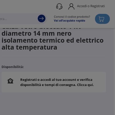
Accedi o Registrati
Produttore
HELLERMANN TYTON
Conosci il codice prodotto?
Vai all'acquisto rapido
Calza vetro-bloccato 1 kV
diametro 14 mm nero
isolamento termico ed elettrico
alta temperatura
Disponibilità:
Registrati o accedi al tuo account e verifica
disponibilità e tempi di consegna. Clicca qui.