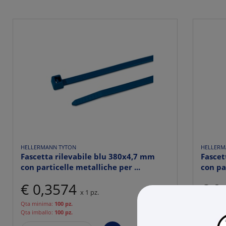
HELLERMANN TYTON
HELLERM
Fascetta rilevabile blu 380x4,7 mm
Fascet
con particelle metalliche per ...
con pa
€ 0,3574
€ 0
x 1 pz.
Qta minima:
100 pz.
Qta mini
Qta imballo:
100 pz.
Qta imba