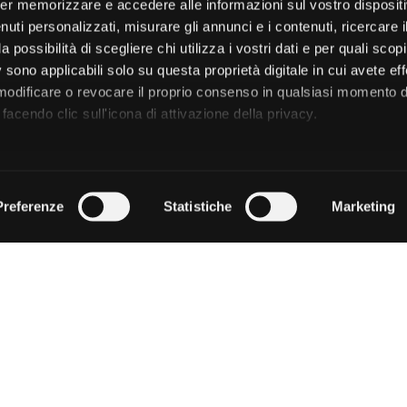
er memorizzare e accedere alle informazioni sul vostro dispositiv
uti personalizzati, misurare gli annunci e i contenuti, ricercare i
a possibilità di scegliere chi utilizza i vostri dati e per quali scop
 sono applicabili solo su questa proprietà digitale in cui avete eff
 modificare o revocare il proprio consenso in qualsiasi momento d
facendo clic sull'icona di attivazione della privacy.
remmo anche:
zioni sulla tua posizione geografica, con un'approssimazione di
Preferenze
Statistiche
Marketing
dispositivo, scansionandolo attivamente alla ricerca di caratteristi
 elaborati i tuoi dati personali e imposta le tue preferenze nell
 ritirare il tuo consenso in qualsiasi momento dalla Dichiarazion
rsonalizzare contenuti ed annunci, per fornire funzionalità dei so
ffico. Condividiamo inoltre informazioni sul modo in cui utilizza il 
 occupano di analisi dei dati web, pubblicità e social media, i qual
azioni che ha fornito loro o che hanno raccolto dal suo utilizzo d