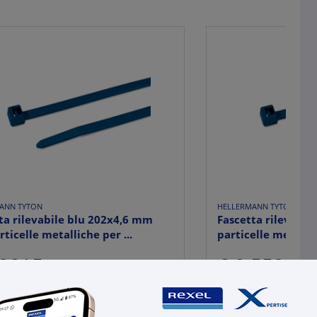
ANN TYTON
HELLERMANN TYTON
ta rilevabile blu 202x4,6 mm
Fascetta rilevabil
rticelle metalliche per ...
particelle metallic
,2815
€ 0,5522
x 1 pz.
x 1 
ma:
100 pz.
Qta minima:
100 pz.
llo:
100 pz.
Qta imballo:
100 pz.