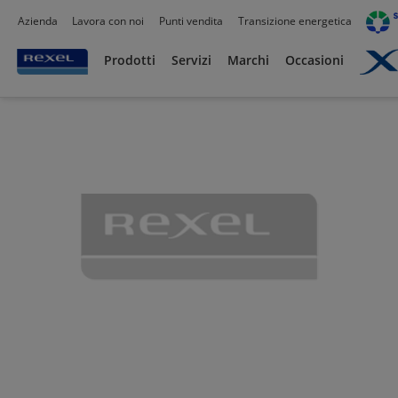
Azienda
Lavora con noi
Punti vendita
Transizione energetica
Prodotti /
Canalizzazioni
/
Tubo PVC,Metallo,Guaine e Accessori
/
Guaine Flessibil
Prodotti
Servizi
Marchi
Occasioni