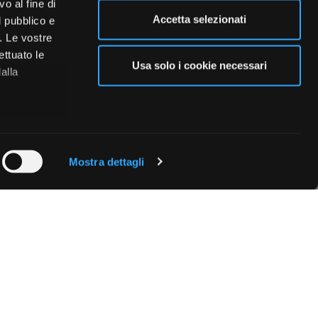
o al fine di
Accetta selezionati
l pubblico e
i. Le vostre
ettuato le
Usa solo i cookie necessari
alla
 qualche
Mostra dettagli
che specifiche
a
sezione
e sui cookie.
cial media e
nostro sito
i potrebbero
ei loro