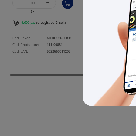
-
-
+
(pz.)
8.600 pz.
su Logistico Brescia
12.3
Cod. Rexel:
MEHE111-00831
Cod. Rexe
Cod. Produttore:
111-00831
Cod. Prod
Cod. EAN:
5022660011207
Cod. EAN