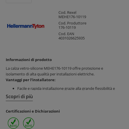
Cod. Rexel
MEHE176-10119
Cod. Produttore
176-10119
Cod. EAN
4031026625935
Informazioni di prodotto
La calza vetro-silicone MEHE176-10119 offre protezione e
isolamento di alta qualità per installazioni elettriche.
Vantaggi per l’installatore:
Facile e rapida installazione grazie alla grande flessibilità e
resistenza a torsione
Scopri di più
Non si sfilaccia né con taglio manuale né automatico,
riducendo tempi di lavorazione
Certificazioni e Dichiarazioni
Vantaggi per il cliente finale:
Isolamento elettrico e termico efficiente fino a 250°C, con
protezione da agenti chimici e raggi UV