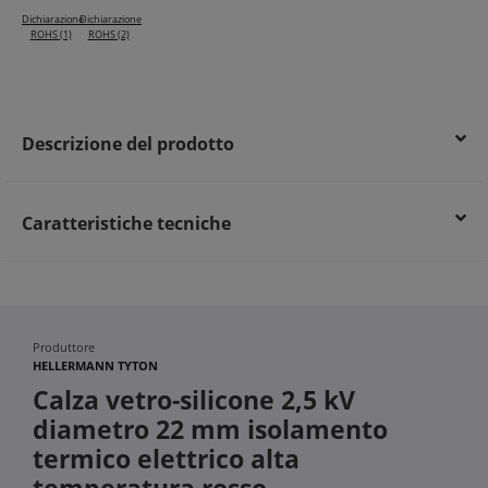
Maggiore sicurezza e durata dell’impianto grazie alla guaina
Dichiarazione
Dichiarazione
ROHS (1)
ROHS (2)
autoestingue conforme alla norma UL 1441
Descrizione del prodotto
Caratteristiche tecniche
Produttore
HELLERMANN TYTON
Calza vetro-silicone 2,5 kV
diametro 22 mm isolamento
termico elettrico alta
temperatura rosso