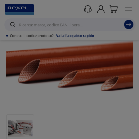
Prodotti /
Canalizzazioni
/
Tubo PVC,Metallo,Guaine e Accessori
/
Guaine
Flessibile Calza in metallo
/
•
Conosci il codice prodotto?
Vai all'acquisto rapido