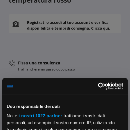
Registrati o accedi al tuo account e verifica
disponibilità e tempi di consegna. Clicca qui.
Fissa una consulenza
Ti affiancheremo passo dopo passo
Contattaci
Parla con il customer care dedicato
Condividi:
Uso responsabile dei dati
Noi e
i nostri 1022 partner
trattiamo i vostri dati
personali, ad esempio il vostro numero IP, utilizzando
tecnologie come i cookie per memorizzare e accedere