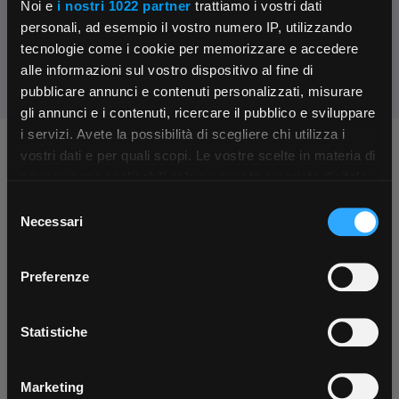
Noi e
i nostri 1022 partner
trattiamo i vostri dati
Condividi:
personali, ad esempio il vostro numero IP, utilizzando
tecnologie come i cookie per memorizzare e accedere
alle informazioni sul vostro dispositivo al fine di
pubblicare annunci e contenuti personalizzati, misurare
gli annunci e i contenuti, ricercare il pubblico e sviluppare
i servizi. Avete la possibilità di scegliere chi utilizza i
×
Chiedi ai nostri tecnici
vostri dati e per quali scopi. Le vostre scelte in materia di
privacy sono applicabili solo su questa proprietà digitale
in cui avete effettuato le vostre scelte. È possibile
Selezione
App Rexel Italia
modificare o revocare il proprio consenso in qualsiasi
Necessari
del
momento dalla Dichiarazione sui cookie o facendo clic
consenso
Scarica e installa la nostra app per accedere
a
sull'icona di attivazione della privacy.
Preferenze
tutti i servizi ovunque tu sia!
Con il tuo consenso, vorremmo anche:
Contattaci
Fissa una consulenza
Scarica ora
raccogliere informazioni sulla tua posizione
Parla con il customer care dedicato
Ti affiancheremo passo dopo passo
Statistiche
geografica, con un'approssimazione di qualche
metro,
Marketing
Identificare il tuo dispositivo, scansionandolo