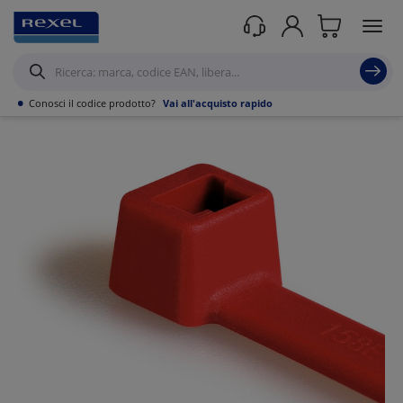
Prodotti /
Canalizzazioni
/
Tubo PVC,Metallo,Guaine e Accessori
/
Guaine
Flessibile Calza in metallo
/
•
Conosci il codice prodotto?
Vai all'acquisto rapido