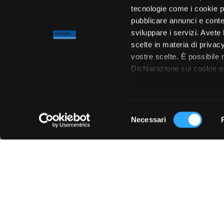
tecnologie come i cookie p
pubblicare annunci e conten
sviluppare i servizi. Avete l
scelte in materia di privacy
vostre scelte. È possibile
Dichiarazione sui cookie o 
Con il tuo consenso, vor
raccogliere informa
Selezione
metro,
Necessari
del
Chiedi ai nostri tecnici
Identificare il tuo 
consenso
(impronte digitali).
Approfondisci come vengono
dettagli
. Puoi modificare o
Utilizziamo i cookie per pe
per analizzare il nostro tra
con i nostri partner che si