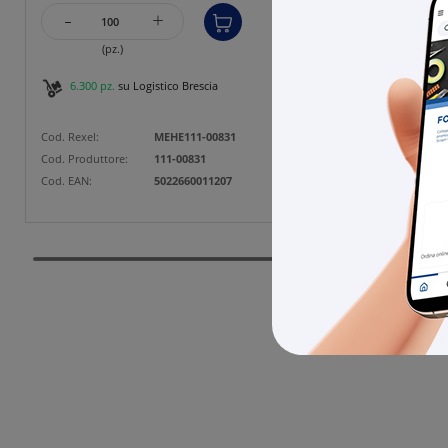
-
-
+
(pz.)
6.300 pz.
su Logistico Brescia
10.3
Cod. Rexel:
MEHE111-00831
Cod. Rexe
Cod. Produttore:
111-00831
Cod. Prod
Cod. EAN:
5022660011207
Cod. EAN