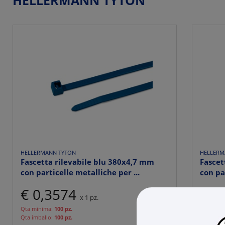
HELLERMANN TYTON
HELLERMANN TYTON
HELLERM
Fascetta rilevabile blu 380x4,7 mm
Fascet
con particelle metalliche per ...
con pa
€ 0,3574
€ 0
x 1 pz.
Qta minima:
100 pz.
Qta mini
Qta imballo:
100 pz.
Qta imba