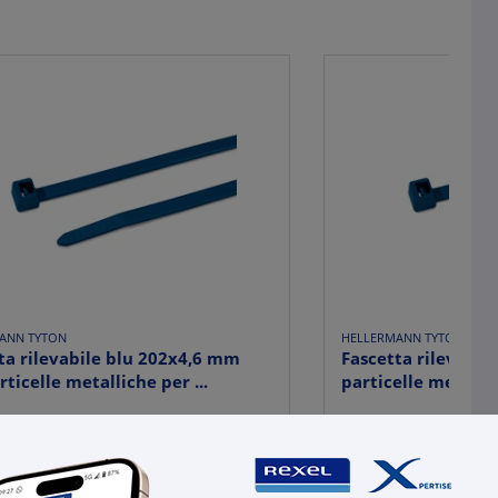
ANN TYTON
HELLERMANN TYTON
ta rilevabile blu 202x4,6 mm
Fascetta rilevabil
rticelle metalliche per ...
particelle metallic
,2815
€ 0,5522
x 1 pz.
x 1 
ma:
100 pz.
Qta minima:
100 pz.
llo:
100 pz.
Qta imballo:
100 pz.