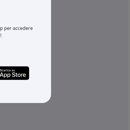
-
+
(pz.)
rescia
10.700 pz.
su Logistico Brescia
app per accedere
!
111-01136
Cod. Rexel:
MEHE111-00829
01136
Cod. Produttore:
111-00829
660333118
Cod. EAN:
5022660330681