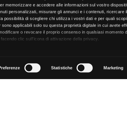
er memorizzare e accedere alle informazioni sul vostro dispositiv
uti personalizzati, misurare gli annunci e i contenuti, ricercare i
a possibilità di scegliere chi utilizza i vostri dati e per quali scop
 sono applicabili solo su questa proprietà digitale in cui avete eff
 modificare o revocare il proprio consenso in qualsiasi momento d
facendo clic sull'icona di attivazione della privacy.
remmo anche:
zioni sulla tua posizione geografica, con un'approssimazione di
Preferenze
Statistiche
Marketing
dispositivo, scansionandolo attivamente alla ricerca di caratteristi
 elaborati i tuoi dati personali e imposta le tue preferenze nell
 ritirare il tuo consenso in qualsiasi momento dalla Dichiarazion
rsonalizzare contenuti ed annunci, per fornire funzionalità dei so
ffico. Condividiamo inoltre informazioni sul modo in cui utilizza il 
 occupano di analisi dei dati web, pubblicità e social media, i qual