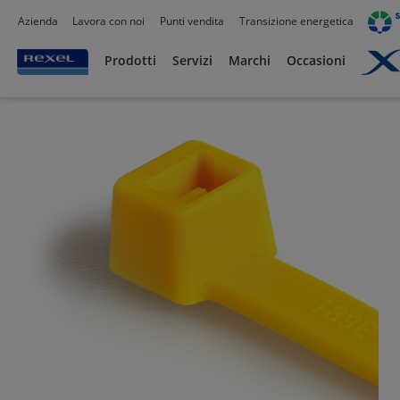
Azienda
Lavora con noi
Punti vendita
Transizione energetica
Prodotti /
Canalizzazioni
/
Tubo PVC,Metallo,Guaine e Accessori
/
Guaine Flessibil
Prodotti
Servizi
Marchi
Occasioni