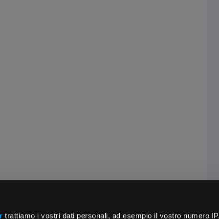
r
trattiamo i vostri dati personali, ad esempio il vostro numero IP