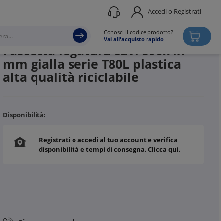
Accedi o Registrati
Produttore
HELLERMANN TYTON
Conosci il codice prodotto?
Vai all'acquisto rapido
Fascetta legatura cavi 390x4.7
mm gialla serie T80L plastica
alta qualità riciclabile
Disponibilità:
Registrati o accedi al tuo account e verifica
disponibilità e tempi di consegna. Clicca qui.