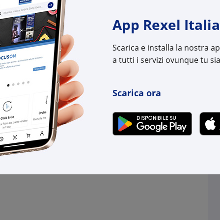
-
+
+
App Rexel Italia
(pz.)
(pz.)
98 pz.
su Logistico Brescia
800 pz.
su Logistico B
Scarica e installa la nostra 
a tutti i servizi ovunque tu sia
l:
MEHE111-00830
Cod. Rexel:
MEHE
uttore:
111-00830
Cod. Produttore:
111-
:
5022660330698
Cod. EAN:
5022
Scarica ora