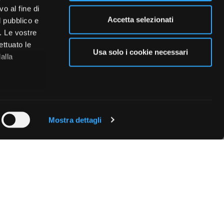
o al fine di
Accetta selezionati
l pubblico e
i. Le vostre
ettuato le
Usa solo i cookie necessari
alla
 qualche
Mostra dettagli
che specifiche
a
sezione
e sui cookie.
cial media e
nostro sito
i potrebbero