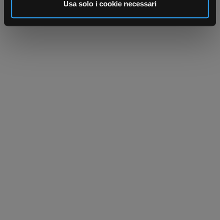
informazioni sul modo in cui utilizza il nostro sito con i
Usa solo i cookie necessari
nostri partner che si occupano di analisi dei dati web,
pubblicità e social media, i quali potrebbero combinarle
con altre informazioni che ha fornito loro o che hanno
raccolto dal suo utilizzo dei loro servizi.