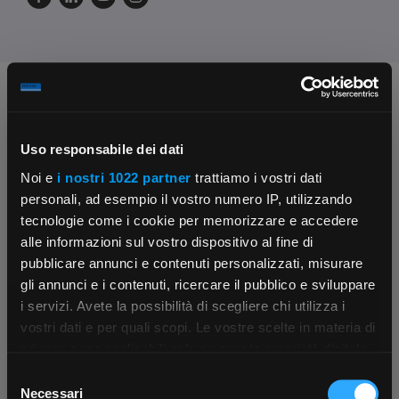
Chiedi ai nostri tecnici
Uso responsabile dei dati
Noi e
i nostri 1022 partner
trattiamo i vostri dati
personali, ad esempio il vostro numero IP, utilizzando
tecnologie come i cookie per memorizzare e accedere
alle informazioni sul vostro dispositivo al fine di
Contattaci
Fissa una consulenza
pubblicare annunci e contenuti personalizzati, misurare
Parla con il customer care dedicato
Ti affiancheremo passo dopo passo
gli annunci e i contenuti, ricercare il pubblico e sviluppare
i servizi. Avete la possibilità di scegliere chi utilizza i
×
vostri dati e per quali scopi. Le vostre scelte in materia di
privacy sono applicabili solo su questa proprietà digitale
in cui avete effettuato le vostre scelte. È possibile
Selezione
App Rexel Italia
modificare o revocare il proprio consenso in qualsiasi
Necessari
del