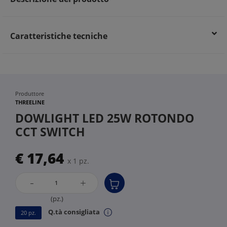
Caratteristiche tecniche
Produttore
THREELINE
DOWLIGHT LED 25W ROTONDO
CCT SWITCH
€ 17,64
x 1 pz.
-
+
(pz.)
Q.tà consigliata
20 pz.