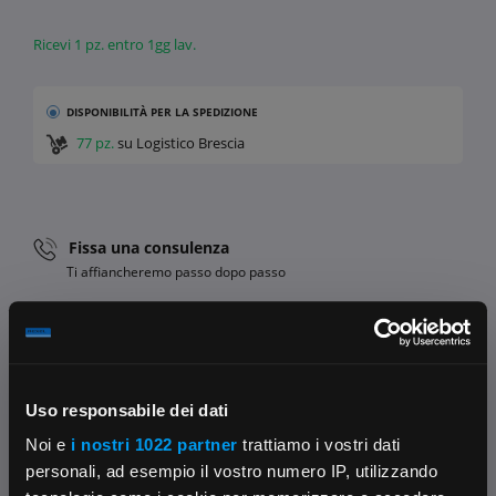
Ricevi 1 pz. entro 1gg lav.
DISPONIBILITÀ
PER LA SPEDIZIONE
77 pz.
su Logistico Brescia
Fissa una consulenza
Ti affiancheremo passo dopo passo
Contattaci
Parla con il customer care dedicato
Condividi:
Uso responsabile dei dati
Noi e
i nostri 1022 partner
trattiamo i vostri dati
personali, ad esempio il vostro numero IP, utilizzando