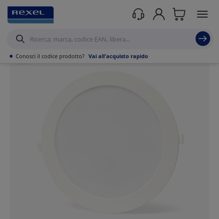
Prodotti /
Illuminazione
/
Illuminazione per interni
/
Apparecchi per binari
elettrificati
/
•
Conosci il codice prodotto?
Vai all'acquisto rapido