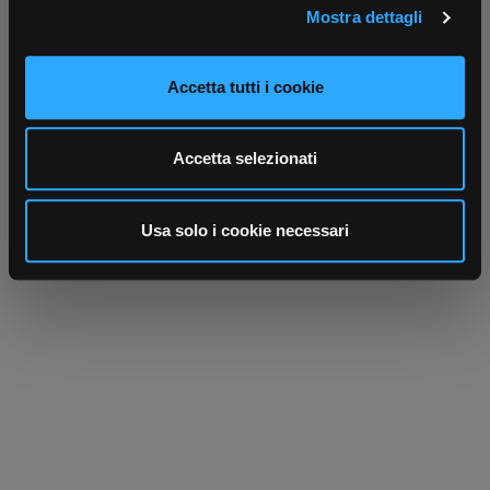
Mostra dettagli
Approfondisci come vengono elaborati i tuoi dati personali
Scrivici
Punti vendita
e imposta le tue preferenze nella
sezione dettagli
. Puoi
Parla con il tuo customer care
Negozi di materiale elettrico vicino a
modificare o ritirare il tuo consenso in qualsiasi momento
dedicato
te
Accetta tutti i cookie
dalla Dichiarazione sui cookie.
Utilizziamo i cookie per personalizzare contenuti ed
Accetta selezionati
annunci, per fornire funzionalità dei social media e per
analizzare il nostro traffico. Condividiamo inoltre
informazioni sul modo in cui utilizza il nostro sito con i
Usa solo i cookie necessari
nostri partner che si occupano di analisi dei dati web,
pubblicità e social media, i quali potrebbero combinarle
con altre informazioni che ha fornito loro o che hanno
raccolto dal suo utilizzo dei loro servizi.