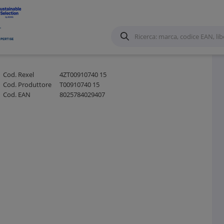
zioni e accessori per Canale forato
/
Cod. Rexel
4ZT00910740 15
Cod. Produttore
T00910740 15
Cod. EAN
8025784029407