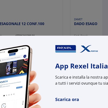
ZAMET
DADO ESAGONALE 12 CONF.100
l:
4ZT06241200 01
Cod. Rexel:
4ZT0
uttore:
T06241200 01
Cod. Produttore:
T062
:
8025784055345
Cod. EAN:
8025
App Rexel Italia
Scarica e installa la nostra 
a tutti i servizi ovunque tu sia
Scarica ora