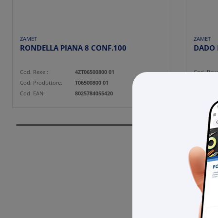
ZAMET
ZAMET
RONDELLA PIANA 8 CONF.100
Cod. Rexel:
4ZT06500800 01
Cod. Rexe
Cod. Produttore:
T06500800 01
Cod. Prod
Cod. EAN:
8025784055420
Cod. EAN