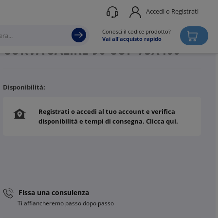
Accedi o Registrati
Produttore
ZAMET
Conosci il codice prodotto?
Vai all'acquisto rapido
CURVA SALIRE 90 COP 75X400
Disponibilità:
Registrati o accedi al tuo account e verifica
disponibilità e tempi di consegna. Clicca qui.
Fissa una consulenza
Ti affiancheremo passo dopo passo