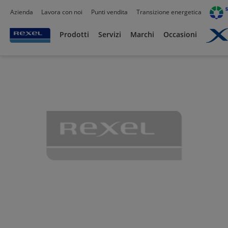
Azienda
Lavora con noi
Punti vendita
Transizione energetica
Prodotti /
Canalizzazioni
/
Canaline Passacavi Industriali in Metallo
/
Curve, Deriva
Prodotti
Servizi
Marchi
Occasioni