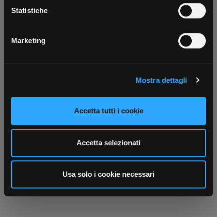
Scarica ora
raccogliere informazioni sulla tua posizione
Statistiche
geografica, con un'approssimazione di qualche
metro,
Marketing
Identificare il tuo dispositivo, scansionandolo
attivamente alla ricerca di caratteristiche specifiche
(impronte digitali).
Mostra dettagli
Approfondisci come vengono elaborati i tuoi dati personali
e imposta le tue preferenze nella
sezione dettagli
. Puoi
modificare o ritirare il tuo consenso in qualsiasi momento
Accetta tutti i cookie
dalla Dichiarazione sui cookie.
Utilizziamo i cookie per personalizzare contenuti ed
Accetta selezionati
annunci, per fornire funzionalità dei social media e per
analizzare il nostro traffico. Condividiamo inoltre
informazioni sul modo in cui utilizza il nostro sito con i
Usa solo i cookie necessari
nostri partner che si occupano di analisi dei dati web,
pubblicità e social media, i quali potrebbero combinarle
con altre informazioni che ha fornito loro o che hanno