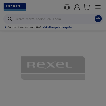
Prodotti /
Canalizzazioni
/
Canaline Passacavi Industriali in Metallo
/
Curve,
Derivazioni e accessori per Canale forato
/
•
Conosci il codice prodotto?
Vai all'acquisto rapido