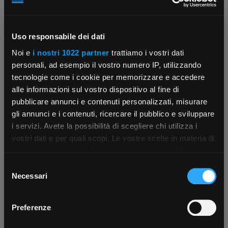
Uso responsabile dei dati
Contattaci
Fissa una consulenza
Noi e
i nostri 1022 partner
trattiamo i vostri dati
Parla con il customer care dedicato
Ti affiancheremo passo dopo passo
personali, ad esempio il vostro numero IP, utilizzando
tecnologie come i cookie per memorizzare e accedere
alle informazioni sul vostro dispositivo al fine di
pubblicare annunci e contenuti personalizzati, misurare
gli annunci e i contenuti, ricercare il pubblico e sviluppare
i servizi. Avete la possibilità di scegliere chi utilizza i
×
vostri dati e per quali scopi. Le vostre scelte in materia di
privacy sono applicabili solo su questa proprietà digitale
in cui avete effettuato le vostre scelte. È possibile
Selezione
Scrivici
Punti vendita
App Rexel Italia
modificare o revocare il proprio consenso in qualsiasi
Necessari
del
Parla con il tuo customer care
Negozi di materiale elettrico vicino a
momento dalla Dichiarazione sui cookie o facendo clic
dedicato
te
consenso
Scarica e installa la nostra app per accedere
a
sull'icona di attivazione della privacy.
Preferenze
tutti i servizi ovunque tu sia!
Con il tuo consenso, vorremmo anche: