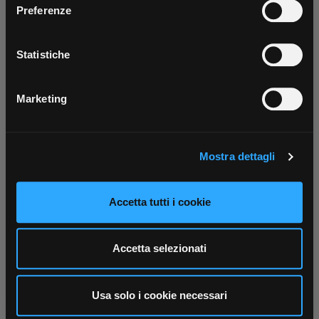
Parla con il tuo customer care
Negozi di materiale elettrico vicino a
Preferenze
tutti i servizi ovunque tu sia!
dedicato
te
Con il tuo consenso, vorremmo anche:
Scarica ora
raccogliere informazioni sulla tua posizione
Statistiche
geografica, con un'approssimazione di qualche
metro,
Marketing
Identificare il tuo dispositivo, scansionandolo
attivamente alla ricerca di caratteristiche specifiche
(impronte digitali).
Mostra dettagli
Approfondisci come vengono elaborati i tuoi dati personali
e imposta le tue preferenze nella
sezione dettagli
. Puoi
modificare o ritirare il tuo consenso in qualsiasi momento
Accetta tutti i cookie
dalla Dichiarazione sui cookie.
Utilizziamo i cookie per personalizzare contenuti ed
Accetta selezionati
annunci, per fornire funzionalità dei social media e per
analizzare il nostro traffico. Condividiamo inoltre
informazioni sul modo in cui utilizza il nostro sito con i
Usa solo i cookie necessari
nostri partner che si occupano di analisi dei dati web,