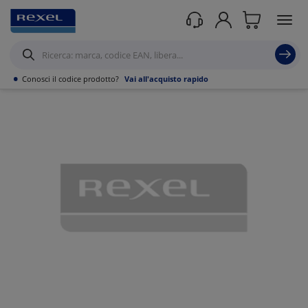
Prodotti /
Canalizzazioni
/
Canaline Passacavi Industriali in Metallo
/
Curve,
Derivazioni e accessori per Canale forato
/
•
Conosci il codice prodotto?
Vai all'acquisto rapido