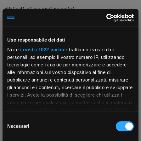
Chiedi ai nostri tecnici
Uso responsabile dei dati
Noi e
i nostri 1022 partner
trattiamo i vostri dati
personali, ad esempio il vostro numero IP, utilizzando
Contattaci
Fissa una consulenza
tecnologie come i cookie per memorizzare e accedere
Parla con il customer care dedicato
Ti affiancheremo passo dopo passo
alle informazioni sul vostro dispositivo al fine di
pubblicare annunci e contenuti personalizzati, misurare
gli annunci e i contenuti, ricercare il pubblico e sviluppare
i servizi. Avete la possibilità di scegliere chi utilizza i
×
vostri dati e per quali scopi. Le vostre scelte in materia di
privacy sono applicabili solo su questa proprietà digitale
in cui avete effettuato le vostre scelte. È possibile
Selezione
App Rexel Italia
modificare o revocare il proprio consenso in qualsiasi
Necessari
del
momento dalla Dichiarazione sui cookie o facendo clic
consenso
Scrivici
Punti vendita
Scarica e installa la nostra app per accedere
a
sull'icona di attivazione della privacy.