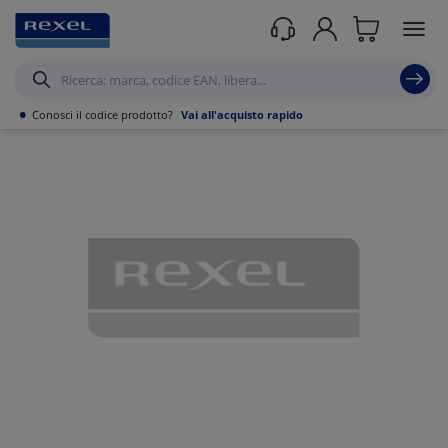
Prodotti /
Canalizzazioni
/
Canaline Passacavi Industriali in Metallo
/
Curve,
Derivazioni e accessori per Canale forato
/
•
Conosci il codice prodotto?
Vai all'acquisto rapido