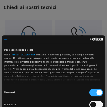
Chiedi ai nostri tecnici
Contattaci
Fissa una consulenza
Uso responsabile dei dati
Parla con il customer care dedicato
Ti affiancheremo passo dopo passo
Noi e
i nostri 1022 partner
trattiamo i vostri dati personali, ad esempio il vostro
numero IP, utilizzando tecnologie come i cookie per memorizzare e accedere alle
informazioni sul vostro dispositivo al fine di pubblicare annunci e contenuti
personalizzati, misurare gli annunci e i contenuti, ricercare il pubblico e sviluppare i
servizi. Avete la possibilità di scegliere chi utilizza i vostri dati e per quali scopi. Le
vostre scelte in materia di privacy sono applicabili solo su questa proprietà digitale in
×
cui avete effettuato le vostre scelte. È possibile modificare o revocare il proprio
consenso in qualsiasi momento dalla Dichiarazione sui cookie o facendo clic sull'icona
di attivazione della privacy.
Selezione
Con il tuo consenso, vorremmo anche:
Necessari
App Rexel Italia
raccogliere informazioni sulla tua posizione geografica, con un'approssimazione di
del
qualche metro,
consenso
Identificare il tuo dispositivo, scansionandolo attivamente alla ricerca di
Scrivici
Punti vendita
Preferenze
caratteristiche specifiche (impronte digitali).
Scarica e installa la nostra app per accedere
a