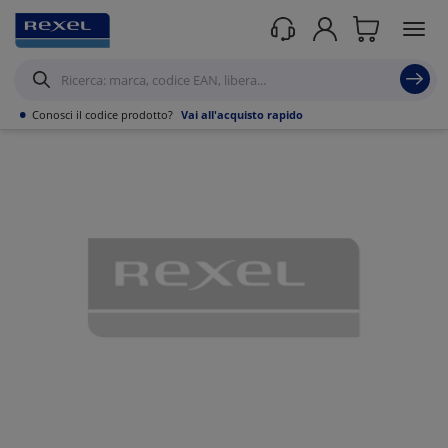
Prodotti /
Canalizzazioni
/
Canaline Passacavi Industriali in Metallo
/
Curve,
Derivazioni e accessori per Canale forato
/
•
Conosci il codice prodotto?
Vai all'acquisto rapido