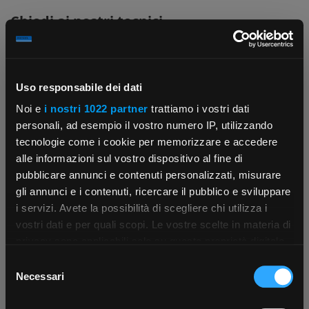
Chiedi ai nostri tecnici
Uso responsabile dei dati
Noi e
i nostri 1022 partner
trattiamo i vostri dati
personali, ad esempio il vostro numero IP, utilizzando
Contattaci
Fissa una consulenza
tecnologie come i cookie per memorizzare e accedere
Parla con il customer care dedicato
Ti affiancheremo passo dopo passo
alle informazioni sul vostro dispositivo al fine di
pubblicare annunci e contenuti personalizzati, misurare
gli annunci e i contenuti, ricercare il pubblico e sviluppare
i servizi. Avete la possibilità di scegliere chi utilizza i
×
vostri dati e per quali scopi. Le vostre scelte in materia di
privacy sono applicabili solo su questa proprietà digitale
in cui avete effettuato le vostre scelte. È possibile
Selezione
App Rexel Italia
modificare o revocare il proprio consenso in qualsiasi
Necessari
del
momento dalla Dichiarazione sui cookie o facendo clic
consenso
Scrivici
Punti vendita
Scarica e installa la nostra app per accedere
a
sull'icona di attivazione della privacy.