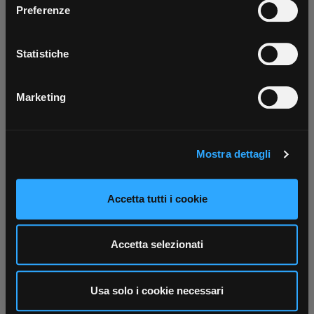
Parla con il tuo customer care
Negozi di materiale elettrico vicino a
Preferenze
tutti i servizi ovunque tu sia!
dedicato
te
Con il tuo consenso, vorremmo anche:
Scarica ora
raccogliere informazioni sulla tua posizione
Statistiche
geografica, con un'approssimazione di qualche
metro,
Marketing
Identificare il tuo dispositivo, scansionandolo
attivamente alla ricerca di caratteristiche specifiche
(impronte digitali).
Mostra dettagli
Approfondisci come vengono elaborati i tuoi dati personali
e imposta le tue preferenze nella
sezione dettagli
. Puoi
modificare o ritirare il tuo consenso in qualsiasi momento
Accetta tutti i cookie
dalla Dichiarazione sui cookie.
Utilizziamo i cookie per personalizzare contenuti ed
Accetta selezionati
annunci, per fornire funzionalità dei social media e per
analizzare il nostro traffico. Condividiamo inoltre
informazioni sul modo in cui utilizza il nostro sito con i
Usa solo i cookie necessari
nostri partner che si occupano di analisi dei dati web,