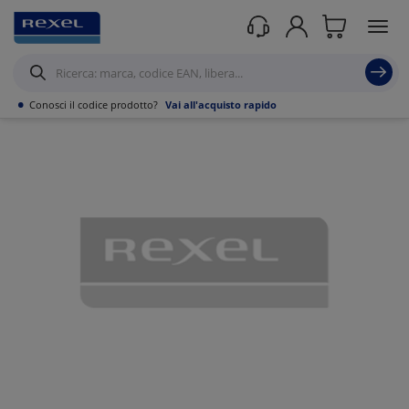
Prodotti /
Canalizzazioni
/
Canaline Passacavi Industriali in Metallo
/
Curve,
Derivazioni e accessori per Canale forato
/
•
Conosci il codice prodotto?
Vai all'acquisto rapido