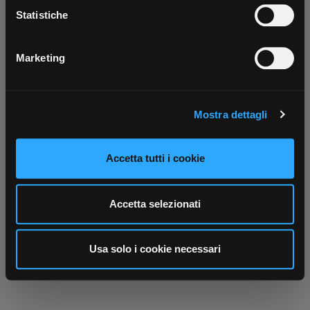
Scarica ora
raccogliere informazioni sulla tua posizione
Statistiche
geografica, con un'approssimazione di qualche
metro,
Marketing
Identificare il tuo dispositivo, scansionandolo
attivamente alla ricerca di caratteristiche specifiche
(impronte digitali).
Mostra dettagli
Approfondisci come vengono elaborati i tuoi dati personali
e imposta le tue preferenze nella
sezione dettagli
. Puoi
modificare o ritirare il tuo consenso in qualsiasi momento
Accetta tutti i cookie
dalla Dichiarazione sui cookie.
Utilizziamo i cookie per personalizzare contenuti ed
Accetta selezionati
annunci, per fornire funzionalità dei social media e per
analizzare il nostro traffico. Condividiamo inoltre
informazioni sul modo in cui utilizza il nostro sito con i
Usa solo i cookie necessari
nostri partner che si occupano di analisi dei dati web,
pubblicità e social media, i quali potrebbero combinarle
con altre informazioni che ha fornito loro o che hanno