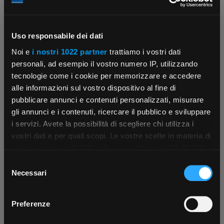
Uso responsabile dei dati
Contattaci
Fissa una consulenza
Noi e
i nostri 1022 partner
trattiamo i vostri dati
Parla con il customer care dedicato
Ti affiancheremo passo dopo passo
personali, ad esempio il vostro numero IP, utilizzando
tecnologie come i cookie per memorizzare e accedere
alle informazioni sul vostro dispositivo al fine di
pubblicare annunci e contenuti personalizzati, misurare
gli annunci e i contenuti, ricercare il pubblico e sviluppare
i servizi. Avete la possibilità di scegliere chi utilizza i
×
vostri dati e per quali scopi. Le vostre scelte in materia di
privacy sono applicabili solo su questa proprietà digitale
in cui avete effettuato le vostre scelte. È possibile
Selezione
Scrivici
Punti vendita
App Rexel Italia
modificare o revocare il proprio consenso in qualsiasi
Necessari
del
Parla con il tuo customer care
Negozi di materiale elettrico vicino a
momento dalla Dichiarazione sui cookie o facendo clic
dedicato
te
consenso
Scarica e installa la nostra app per accedere
a
sull'icona di attivazione della privacy.
Preferenze
tutti i servizi ovunque tu sia!
Con il tuo consenso, vorremmo anche: