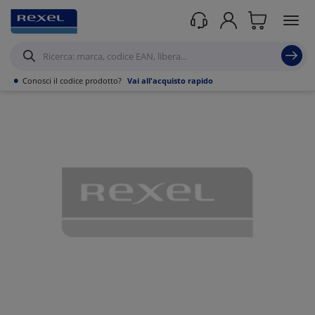
Prodotti /
Canalizzazioni
/
Canaline Passacavi Industriali in Metallo
/
Curve,
Derivazioni e accessori per Canale forato
/
•
Conosci il codice prodotto?
Vai all'acquisto rapido