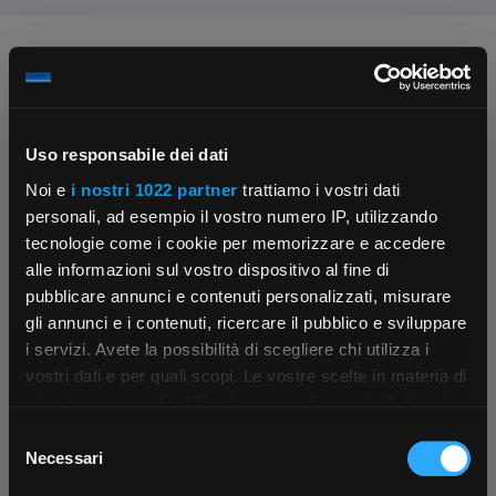
Chiedi ai nostri tecnici
Uso responsabile dei dati
Noi e
i nostri 1022 partner
trattiamo i vostri dati
personali, ad esempio il vostro numero IP, utilizzando
tecnologie come i cookie per memorizzare e accedere
Contattaci
Fissa una consulenza
alle informazioni sul vostro dispositivo al fine di
Parla con il customer care dedicato
Ti affiancheremo passo dopo passo
pubblicare annunci e contenuti personalizzati, misurare
gli annunci e i contenuti, ricercare il pubblico e sviluppare
i servizi. Avete la possibilità di scegliere chi utilizza i
×
vostri dati e per quali scopi. Le vostre scelte in materia di
privacy sono applicabili solo su questa proprietà digitale
in cui avete effettuato le vostre scelte. È possibile
Selezione
App Rexel Italia
modificare o revocare il proprio consenso in qualsiasi
Necessari
del
momento dalla Dichiarazione sui cookie o facendo clic
consenso