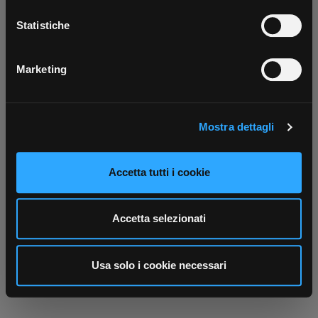
Con il tuo consenso, vorremmo anche:
Scarica ora
raccogliere informazioni sulla tua posizione
Statistiche
geografica, con un'approssimazione di qualche
metro,
Marketing
Identificare il tuo dispositivo, scansionandolo
attivamente alla ricerca di caratteristiche specifiche
(impronte digitali).
Mostra dettagli
Approfondisci come vengono elaborati i tuoi dati personali
e imposta le tue preferenze nella
sezione dettagli
. Puoi
modificare o ritirare il tuo consenso in qualsiasi momento
Accetta tutti i cookie
dalla Dichiarazione sui cookie.
Utilizziamo i cookie per personalizzare contenuti ed
Accetta selezionati
annunci, per fornire funzionalità dei social media e per
analizzare il nostro traffico. Condividiamo inoltre
informazioni sul modo in cui utilizza il nostro sito con i
Usa solo i cookie necessari
nostri partner che si occupano di analisi dei dati web,
pubblicità e social media, i quali potrebbero combinarle
con altre informazioni che ha fornito loro o che hanno