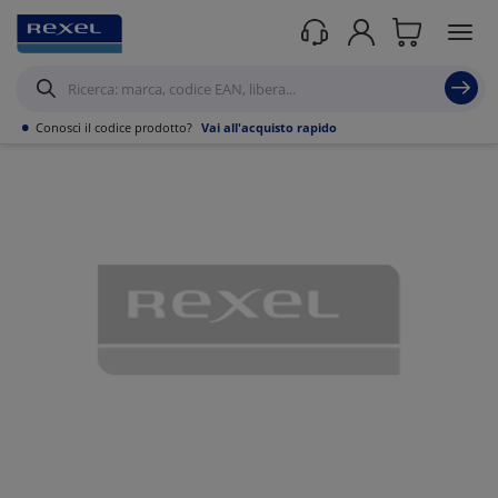
Prodotti /
Canalizzazioni
/
Canaline Passacavi Industriali in Metallo
/
Curve,
Derivazioni e accessori per Canale forato
/
•
Conosci il codice prodotto?
Vai all'acquisto rapido