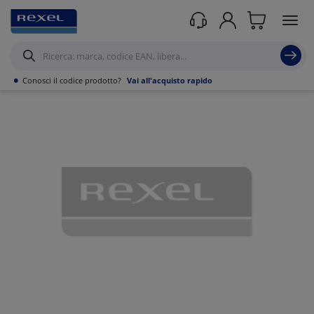
Prodotti /
Canalizzazioni
/
Canaline Passacavi Industriali in Metallo
/
Curve,
Derivazioni e accessori per Canale forato
/
•
Conosci il codice prodotto?
Vai all'acquisto rapido