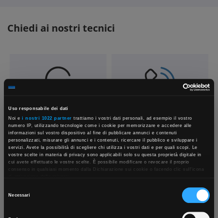
Chiedi ai nostri tecnici
Uso responsabile dei dati
Contattaci
Fissa una consulenza
Noi e
i nostri 1022 partner
trattiamo i vostri dati personali, ad esempio il vostro
Parla con il customer care dedicato
Ti affiancheremo passo dopo passo
numero IP, utilizzando tecnologie come i cookie per memorizzare e accedere alle
informazioni sul vostro dispositivo al fine di pubblicare annunci e contenuti
personalizzati, misurare gli annunci e i contenuti, ricercare il pubblico e sviluppare i
servizi. Avete la possibilità di scegliere chi utilizza i vostri dati e per quali scopi. Le
vostre scelte in materia di privacy sono applicabili solo su questa proprietà digitale in
×
cui avete effettuato le vostre scelte. È possibile modificare o revocare il proprio
consenso in qualsiasi momento dalla Dichiarazione sui cookie o facendo clic sull'icona
di attivazione della privacy.
Selezione
Con il tuo consenso, vorremmo anche:
Necessari
App Rexel Italia
raccogliere informazioni sulla tua posizione geografica, con un'approssimazione di
del
qualche metro,
consenso
Identificare il tuo dispositivo, scansionandolo attivamente alla ricerca di